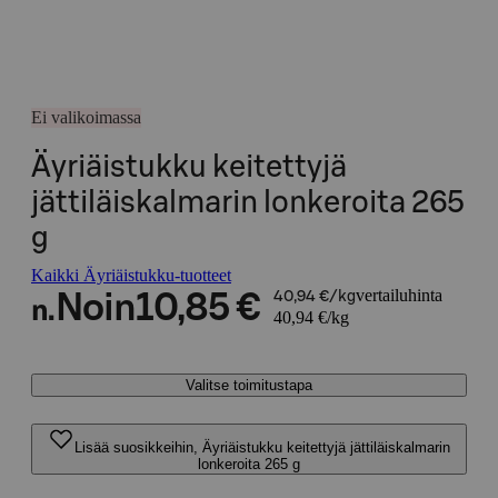
Ei valikoimassa
Äyriäistukku keitettyjä
jättiläiskalmarin lonkeroita 265
g
Kaikki Äyriäistukku-tuotteet
vertailuhinta
Noin
10,85 €
40,94 €/kg
n.
40,94 €/kg
Valitse toimitustapa
Lisää suosikkeihin, Äyriäistukku keitettyjä jättiläiskalmarin
lonkeroita 265 g