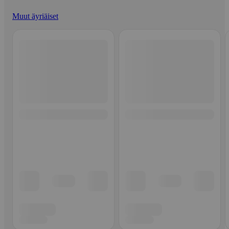
Muut äyriäiset
Ohita listaus