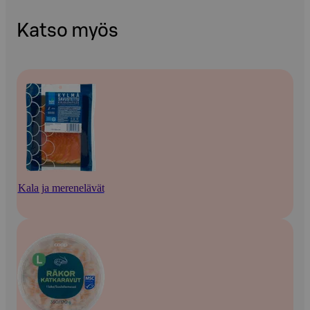
Katso myös
Kala ja merenelävät