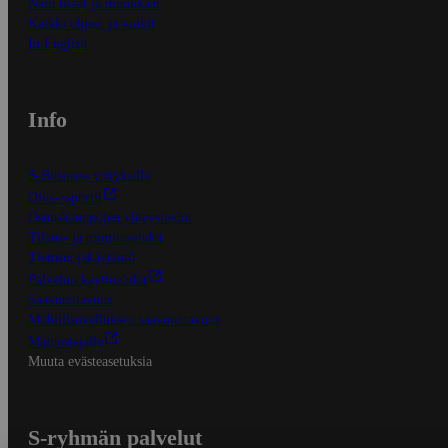
Näin tilaat ja muokkaat
Kaikki ohjeet ja vinkit
In English
Info
S-Business yrityksille
Oiva-raportit
Osuuskauppojen yhteystiedot
Tilaus- ja toimitusehdot
Tietosuojakäytäntö
Palvelun käyttöehdot
Saavutettavuus
Mobiilisovelluksen saavutettavuus
Mainostajalle
Muuta evästeasetuksia
S-ryhmän palvelut