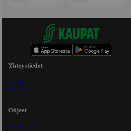
Yhteystiedot
Myymälät
Asiakaspalvelu
Ohjeet
Ensitilaajan ohjeet