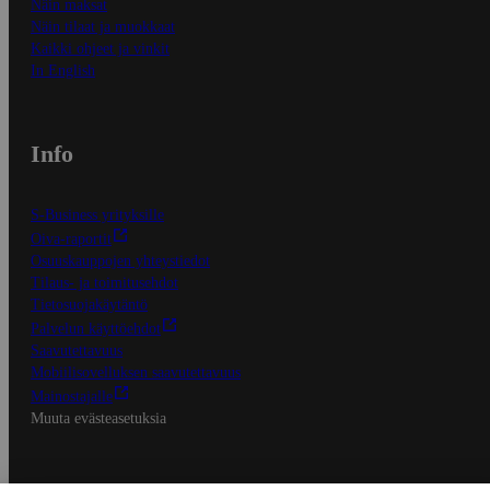
Näin maksat
Näin tilaat ja muokkaat
Kaikki ohjeet ja vinkit
In English
Info
S-Business yrityksille
Oiva-raportit
Osuuskauppojen yhteystiedot
Tilaus- ja toimitusehdot
Tietosuojakäytäntö
Palvelun käyttöehdot
Saavutettavuus
Mobiilisovelluksen saavutettavuus
Mainostajalle
Muuta evästeasetuksia