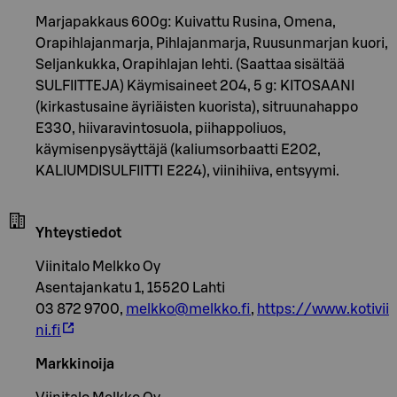
Marjapakkaus 600g: Kuivattu Rusina, Omena,
Orapihlajanmarja, Pihlajanmarja, Ruusunmarjan kuori,
Seljankukka, Orapihlajan lehti. (Saattaa sisältää
SULFIITTEJA) Käymisaineet 204, 5 g: KITOSAANI
(kirkastusaine äyriäisten kuorista), sitruunahappo
E330, hiivaravintosuola, piihappoliuos,
käymisenpysäyttäjä (kaliumsorbaatti E202,
KALIUMDISULFIITTI E224), viinihiiva, entsyymi.
Yhteystiedot
Viinitalo Melkko Oy
Asentajankatu 1, 15520 Lahti
03 872 9700,
melkko@melkko.fi
,
https://www.kotivii
ni.fi
Markkinoija