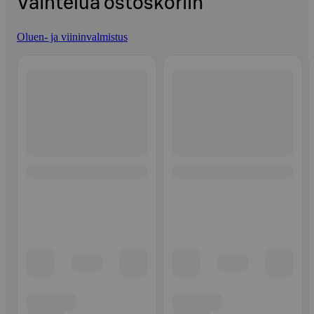
Vaihtelua ostoskoriin
Oluen- ja viininvalmistus
Ohita listaus