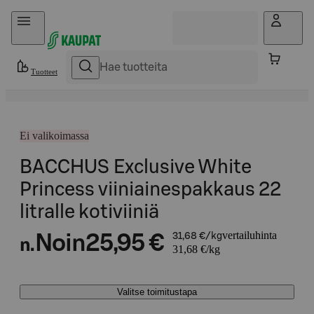
Hyppää sisältöön
Tuotteet
Ei valikoimassa
BACCHUS Exclusive White
Princess viiniainespakkaus 22
litralle kotiviiniä
vertailuhinta
Noin
25,95 €
31,68 €/kg
n.
31,68 €/kg
Valitse toimitustapa