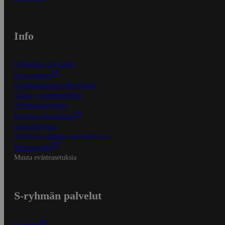
Info
S-Business yrityksille
Oiva-raportit
Osuuskauppojen yhteystiedot
Tilaus- ja toimitusehdot
Tietosuojakäytäntö
Palvelun käyttöehdot
Saavutettavuus
Mobiilisovelluksen saavutettavuus
Mainostajalle
Muuta evästeasetuksia
S-ryhmän palvelut