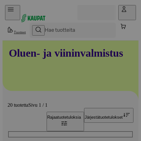
Hyppää sisältöön
Tuotteet
Oluen- ja viininvalmistus
20 tuotetta
Sivu 1 / 1
Rajaa
tuotetuloksia
Järjestä
tuotetulokset