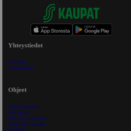
Yhteystiedot
Myymälät
Asiakaspalvelu
Ohjeet
Ensitilaajan ohjeet
Näin maksat
Näin tilaat ja muokkaat
Kaikki ohjeet ja vinkit
In English