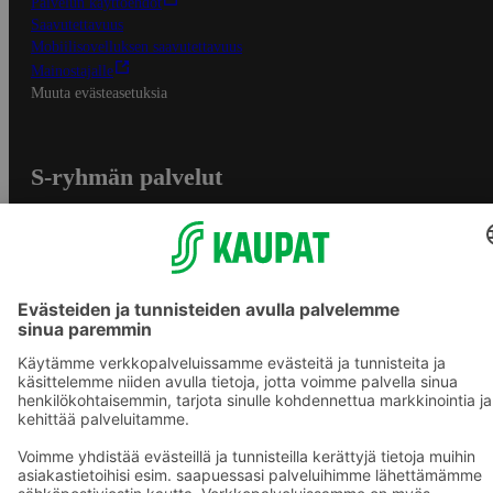
Palvelun käyttöehdot
Saavutettavuus
Mobiilisovelluksen saavutettavuus
Mainostajalle
Muuta evästeasetuksia
S-ryhmän palvelut
S-ryhmä
Asiakasomistajuus
Yhteishyvä Ruoka -sovellus
S-ostoslista -sovellus
Prisma.fi
Sokos.fi
S-Pankki
Yhteishyvä
Sokos Hotels
Raflaamo