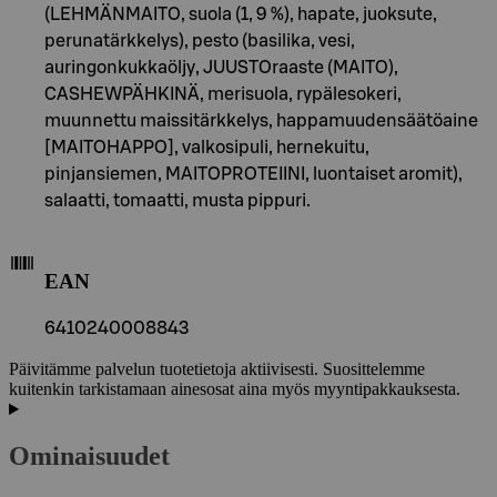
(LEHMÄNMAITO, suola (1, 9 %), hapate, juoksute,
perunatärkkelys), pesto (basilika, vesi,
auringonkukkaöljy, JUUSTOraaste (MAITO),
CASHEWPÄHKINÄ, merisuola, rypälesokeri,
muunnettu maissitärkkelys, happamuudensäätöaine
[MAITOHAPPO], valkosipuli, hernekuitu,
pinjansiemen, MAITOPROTEIINI, luontaiset aromit),
salaatti, tomaatti, musta pippuri.
EAN
6410240008843
Päivitämme palvelun tuotetietoja aktiivisesti. Suosittelemme
kuitenkin tarkistamaan ainesosat aina myös myyntipakkauksesta.
Ominaisuudet