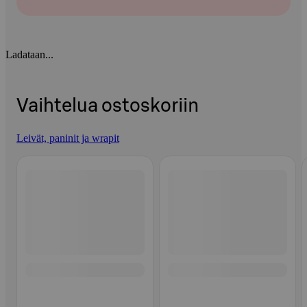
Ladataan...
Vaihtelua ostoskoriin
Leivät, paninit ja wrapit
Ohita listaus