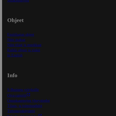
Asiakaspalvelu
Ohjeet
Ensitilaajan ohjeet
Näin maksat
Näin tilaat ja muokkaat
Kaikki ohjeet ja vinkit
In English
Info
S-Business yrityksille
Oiva-raportit
Osuuskauppojen yhteystiedot
Tilaus- ja toimitusehdot
Tietosuojakäytäntö