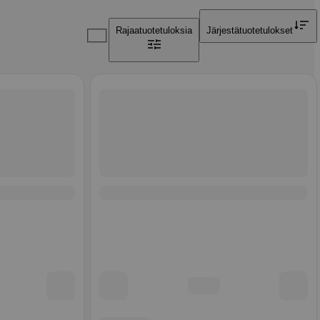
Rajaa
tuotetuloksia
Järjestä
tuotetulokset