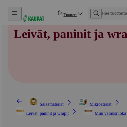
Hyppää sisältöön
Tuotteet
Leivät, paninit ja wra
Salaattiateriat
Mikroateriat
Leivät, paninit ja wrapit
Muu valmisruoka