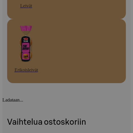
Leivät
Erikoisleivät
Ladataan...
Vaihtelua ostoskoriin