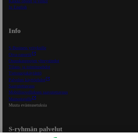
Kaikki ohjeet ja vinkit
In English
Info
S-Business yrityksille
Oiva-raportit
Osuuskauppojen yhteystiedot
Tilaus- ja toimitusehdot
Tietosuojakäytäntö
Palvelun käyttöehdot
Saavutettavuus
Mobiilisovelluksen saavutettavuus
Mainostajalle
Muuta evästeasetuksia
S-ryhmän palvelut