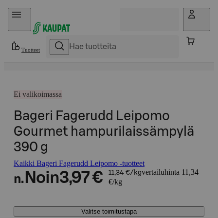
Hyppää sisältöön
Tuotteet
Ei valikoimassa
Bageri Fagerudd Leipomo
Gourmet hampurilaissämpylä
390 g
Kaikki Bageri Fagerudd Leipomo -tuotteet
vertailuhinta 11,34
Noin
3,97 €
11,34 €/kg
n.
€/kg
Valitse toimitustapa