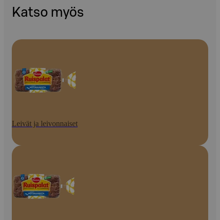
Katso myös
Leivät ja leivonnaiset