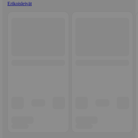
Erikoisleivät
Ohita listaus