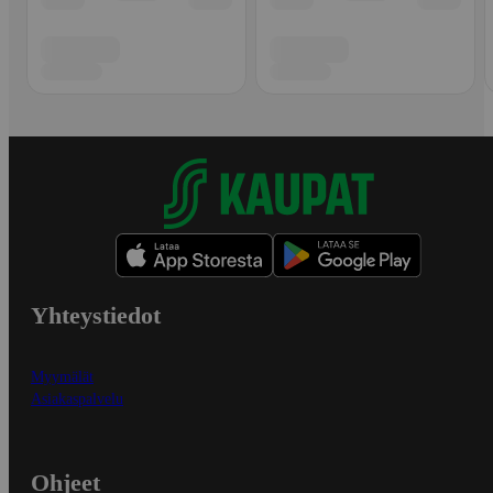
Yhteystiedot
Myymälät
Asiakaspalvelu
Ohjeet