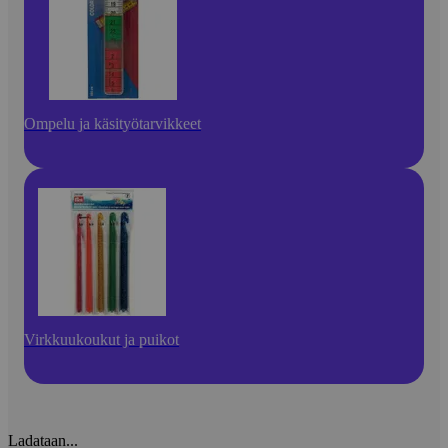
Ompelu ja käsityötarvikkeet
Virkkuukoukut ja puikot
Ladataan...