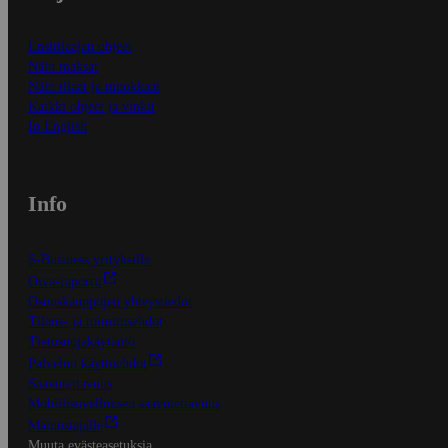
Ensitilaajan ohjeet
Näin maksat
Näin tilaat ja muokkaat
Kaikki ohjeet ja vinkit
In English
Info
S-Business yrityksille
Oiva-raportit
Osuuskauppojen yhteystiedot
Tilaus- ja toimitusehdot
Tietosuojakäytäntö
Palvelun käyttöehdot
Saavutettavuus
Mobiilisovelluksen saavutettavuus
Mainostajalle
Muuta evästeasetuksia