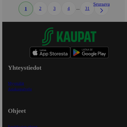
Seuraava
...
2
3
4
31
1
Yhteystiedot
Myymälät
Asiakaspalvelu
Ohjeet
Ensitilaajan ohjeet