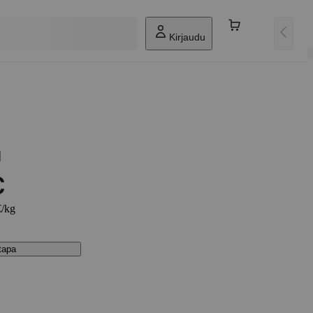
Kirjaudu
u
€
€/kg
stapa