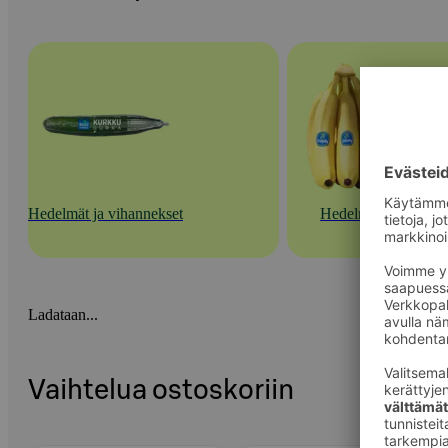
Hedelmät ja vihannekset
Hedelmät
Ladataan...
Vaihtelua ostoskoriin
Ohita listaus