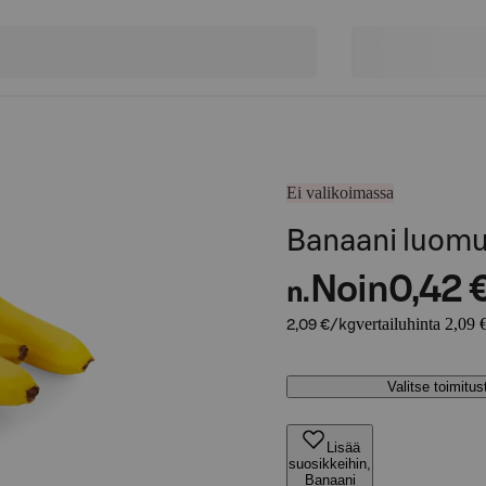
Ei valikoimassa
Banaani luom
Noin
0,42 
n.
vertailuhinta 2,09 
2,09 €/kg
Valitse toimitu
Lisää
suosikkeihin,
Banaani