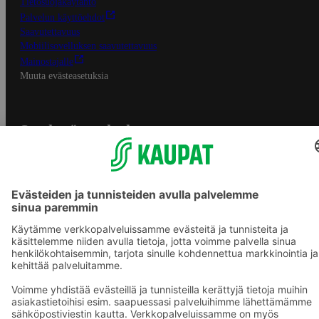
Tietosuojakäytäntö
Palvelun käyttöehdot
Saavutettavuus
Mobiilisovelluksen saavutettavuus
Mainostajalle
Muuta evästeasetuksia
S-ryhmän palvelut
S-ryhmä
Asiakasomistajuus
Yhteishyvä Ruoka -sovellus
S-ostoslista -sovellus
Prisma.fi
Sokos.fi
S-Pankki
Yhteishyvä
Sokos Hotels
Raflaamo