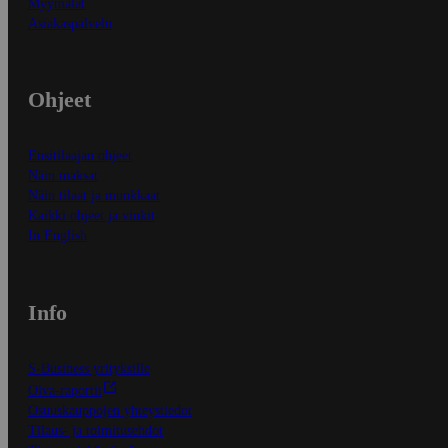
Myymälät
Asiakaspalvelu
Ohjeet
Ensitilaajan ohjeet
Näin maksat
Näin tilaat ja muokkaat
Kaikki ohjeet ja vinkit
In English
Info
S-Business yrityksille
Oiva-raportit
Osuuskauppojen yhteystiedot
Tilaus- ja toimitusehdot