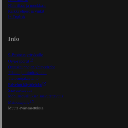
Näin tilaat ja muokkaat
Kaikki ohjeet ja vinkit
In English
Info
S-Business yrityksille
Oiva-raportit
Osuuskauppojen yhteystiedot
Tilaus- ja toimitusehdot
Tietosuojakäytäntö
Palvelun käyttöehdot
Saavutettavuus
Mobiilisovelluksen saavutettavuus
Mainostajalle
Muuta evästeasetuksia