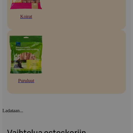
Koirat
Puruluut
Ladataan...