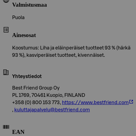
Valmistusmaa
Puola
Ainesosat
Koostumus: Liha ja eläinperäiset tuotteet 93 % (härkä
93 %), kasviperäiset tuotteet, kivennäiset.
Yhteystiedot
Best Friend Group Oy
PL 1769, 70461 Kuopio, FINLAND
+358 (0) 800 153 773,
https://www.bestfriend.com
,
kuluttajapalvelu@bestfriend.com
EAN