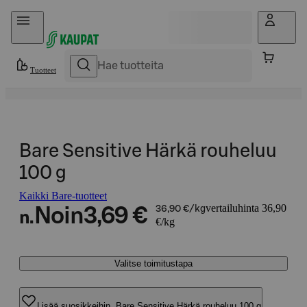
Hyppää sisältöön
Tuotteet
Bare Sensitive Härkä rouheluu
100 g
Kaikki Bare-tuotteet
vertailuhinta 36,90
Noin
3,69 €
36,90 €/kg
n.
€/kg
Valitse toimitustapa
Lisää suosikkeihin, Bare Sensitive Härkä rouheluu 100 g