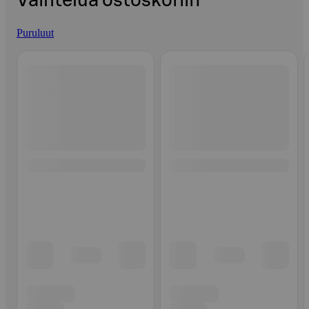
Vaihtelua ostoskoriin
Puruluut
Ohita listaus