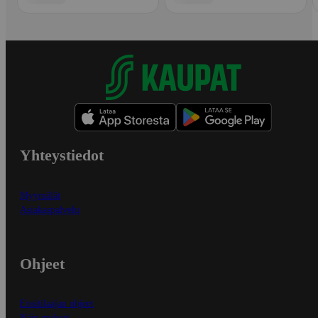
Yhteystiedot
Myymälät
Asiakaspalvelu
Ohjeet
Ensitilaajan ohjeet
Näin maksat