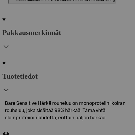
Pakkausmerkinnät
Tuotetiedot
Bare Sensitive Härkä rouheluu on monoproteiini koiran
rouheluu, joka sisältää 93% härkää. Tämä yhtä
eläinproteiininlähdettä, erittäin paljon härkää…