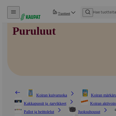
Hyppää sisältöön
Tuotteet
Puruluut
Koiran kuivaruoka
Koiran märkäru
Kakkapussit ja -tarvikkeet
Koiran aktivoint
Pallot ja heittolelut
Juoksuhousut