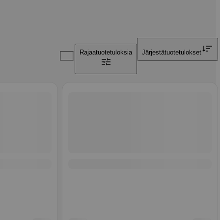
Rajaa
tuotetuloksia
Järjestä
tuotetulokset