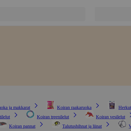
oka ja makkarat
Koiran raakaruoka
Herkut
ilelut
Koiran treenilelut
Koiran vesilelut
Koiran pannat
Talutushihnat ja liinat
V