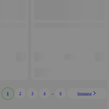
...
2
3
4
6
1
Seuraava