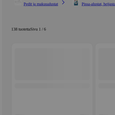
Pedit ja makuualustat
Pissa-alustat, heijast
138 tuotetta
Sivu 1 / 6