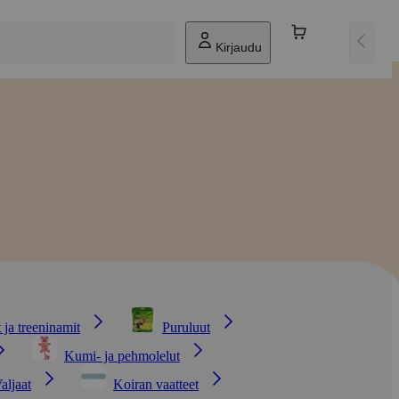
Kirjaudu
 ja treeninamit
Puruluut
Kumi- ja pehmolelut
aljaat
Koiran vaatteet