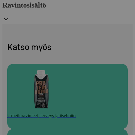
Ravintosisältö
Katso myös
Urheiluravinteet, terveys ja itsehoito