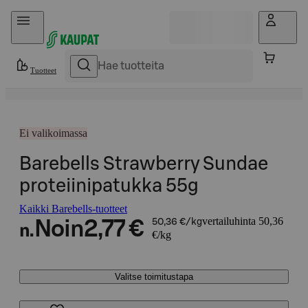
Hyppää sisältöön
Tuotteet
Ei valikoimassa
Barebells Strawberry Sundae
proteiinipatukka 55g
Kaikki Barebells-tuotteet
vertailuhinta 50,36
Noin
2,77 €
50,36 €/kg
n.
€/kg
Valitse toimitustapa