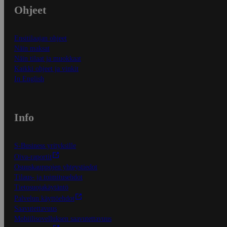
Ohjeet
Ensitilaajan ohjeet
Näin maksat
Näin tilaat ja muokkaat
Kaikki ohjeet ja vinkit
In English
Info
S-Business yrityksille
Oiva-raportit
Osuuskauppojen yhteystiedot
Tilaus- ja toimitusehdot
Tietosuojakäytäntö
Palvelun käyttöehdot
Saavutettavuus
Mobiilisovelluksen saavutettavuus