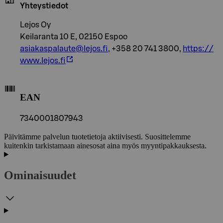
Yhteystiedot
Lejos Oy
Keilaranta 10 E, 02150 Espoo
asiakaspalaute@lejos.fi
, +358 20 741 3800,
https://
www.lejos.fi
EAN
7340001807943
Päivitämme palvelun tuotetietoja aktiivisesti. Suosittelemme
kuitenkin tarkistamaan ainesosat aina myös myyntipakkauksesta.
Ominaisuudet