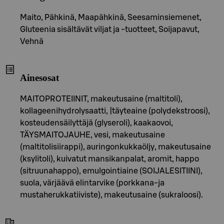
Maito, Pähkinä, Maapähkinä, Seesaminsiemenet,
Gluteenia sisältävät viljat ja -tuotteet, Soijapavut,
Vehnä
Ainesosat
MAITOPROTEIINIT, makeutusaine (maltitoli),
kollageenihydrolysaatti, |täyteaine (polydekstroosi),
kosteudensäilyttäjä (glyseroli), kaakaovoi,
TÄYSMAITOJAUHE, vesi, makeutusaine
(maltitolisiirappi), auringonkukkaöljy, makeutusaine
(ksylitoli), kuivatut mansikanpalat, aromit, happo
(sitruunahappo), emulgointiaine (SOIJALESITIINI),
suola, värjäävä elintarvike (porkkana-ja
mustaherukkatiiviste), makeutusaine (sukraloosi).