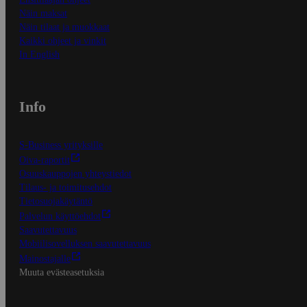
Näin maksat
Näin tilaat ja muokkaat
Kaikki ohjeet ja vinkit
In English
Info
S-Business yrityksille
Oiva-raportit
Osuuskauppojen yhteystiedot
Tilaus- ja toimitusehdot
Tietosuojakäytäntö
Palvelun käyttöehdot
Saavutettavuus
Mobiilisovelluksen saavutettavuus
Mainostajalle
Muuta evästeasetuksia