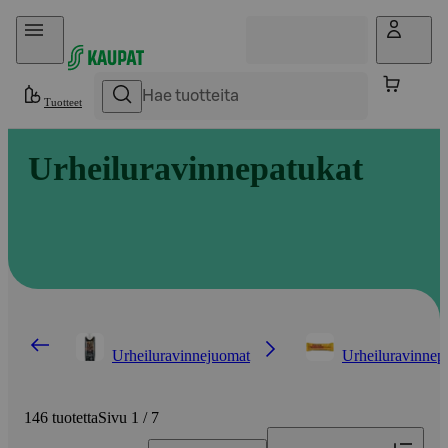
Hyppää sisältöön
Tuotteet
Urheiluravinnepatukat
Urheiluravinnejuomat
Urheiluravinnep
146 tuotetta
Sivu 1 / 7