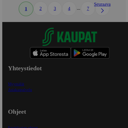
Seuraava
...
2
3
4
7
1
Yhteystiedot
Myymälät
Asiakaspalvelu
Ohjeet
Ensitilaajan ohjeet