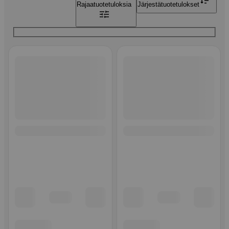
Rajaa
tuotetuloksia
Järjestä
tuotetulokset