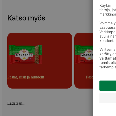
Katso myös
Pastat, riisit ja nuudelit
Pastat
Ladataan...