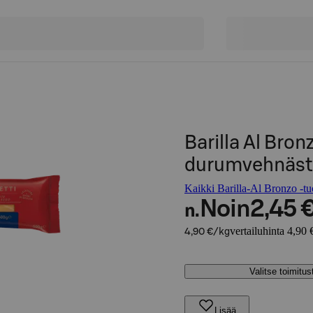
Barilla Al Bron
durumvehnästä
Kaikki Barilla-Al Bronzo -tu
Noin
2,45 
n.
vertailuhinta 4,90 
4,90 €/kg
Valitse toimitu
Lisää