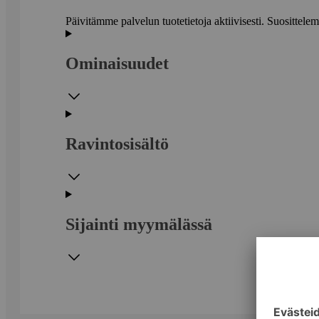
Päivitämme palvelun tuotetietoja aktiivisesti. Suositte
Ominaisuudet
Ravintosisältö
Sijainti myymälässä