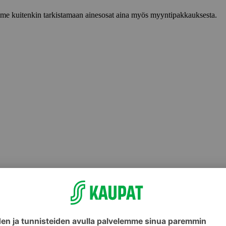
lemme kuitenkin tarkistamaan ainesosat aina myös myyntipakkauksesta.