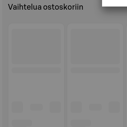
Vaihtelua ostoskoriin
Ohita listaus