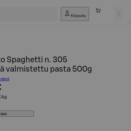
Kirjaudu
zo Spaghetti n. 305
 valmistettu pasta 500g
otteet
€
€/kg
stapa