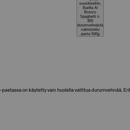
suosikkeihin,
Barilla Al
Bronzo
Spaghetti n.
305
durumvehnästä
valmistettu
pasta 500g
 -pastassa on käytetty vain huolella valittua durumvehnää. Er