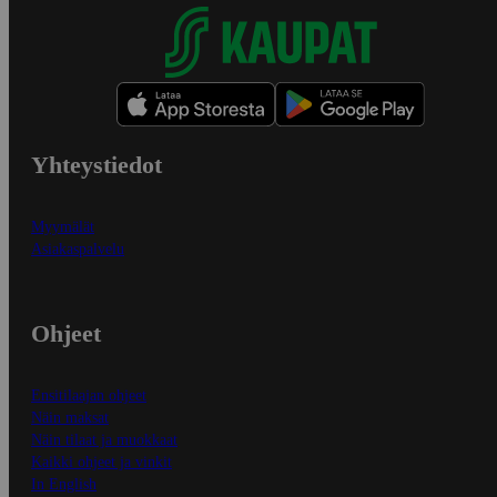
Yhteystiedot
Myymälät
Asiakaspalvelu
Ohjeet
Ensitilaajan ohjeet
Näin maksat
Näin tilaat ja muokkaat
Kaikki ohjeet ja vinkit
In English