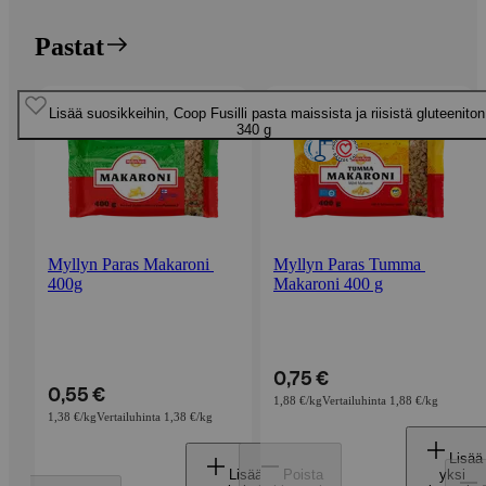
Pastat
Ohita listaus
Lisää suosikkeihin, Coop Fusilli pasta maissista ja riisistä gluteeniton
Lisää suosikkeihin, Barilla Spaghetti n.5 durumvehnästä valmistettu
Lisää suosikkeihin, Rummo Mezzi rigatoni no 51 pasta 500
Lisää suosikkeihin, Myllyn Paras Tumma Makaroni 400 
Lisää suosikkeihin, Myllyn Paras Raketti Spagetti 350
Lisää suosikkeihin, Rummo Fusilli pasta no 48 500
Lisää suosikkeihin, Rummo Spaghetti No 3 500
Lisää suosikkeihin, Myllyn Paras Makaroni 400
Lisää suosikkeihin, Coop täysjyväspagetti 500 
Lisää suosikkeihin, Coop Gnocchi pasta 500 
Lisää suosikkeihin, Coop Fusilli pasta 500 
Lisää suosikkeihin, Xtra Spaghetti 1k
pasta 1kg
340 g
Myllyn Paras Makaroni 
Myllyn Paras Tumma 
400g
Makaroni 400 g
0,75 €
0,55 €
1,88 €/kg
Vertailuhinta 1,88 €/kg
1,38 €/kg
Vertailuhinta 1,38 €/kg
Lisää
Lisää
Poista
yksi