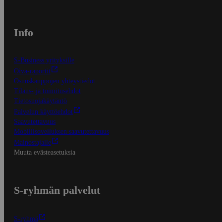
Info
S-Business yrityksille
Oiva-raportit
Osuuskauppojen yhteystiedot
Tilaus- ja toimitusehdot
Tietosuojakäytäntö
Palvelun käyttöehdot
Saavutettavuus
Mobiilisovelluksen saavutettavuus
Mainostajalle
Muuta evästeasetuksia
S-ryhmän palvelut
S-ryhmä