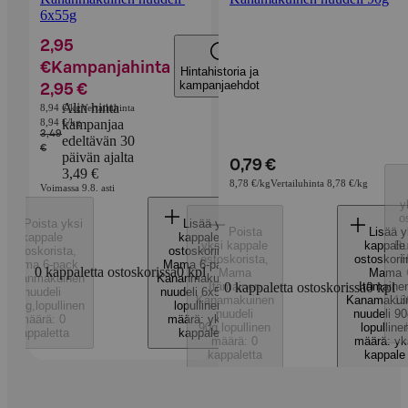
6x55g
2,95
€
Kampanjahinta
Hintahistoria ja
kampanjaehdot
2,95 €
Alin hinta
8,94 €/kg
Vertailuhinta
8,94 €/kg
kampanjaa
3,49
edeltävän 30
€
päivän ajalta
0,79 €
3,49 €
8,78 €/kg
Vertailuhinta 8,78 €/kg
Voimassa 9.8. asti
y
o
Poista yksi
Lisää yksi
Poista
Lisää y
kappale
kappale
yksi kappale
kappale
Bu
ostoskorista
,
ostoskoriin
,
ostoskorista
,
ostoskorii
H
Mama 6-pack
Mama 6-pack
0 kappaletta ostoskorissa
0
kpl
Mama
Mama
Kananmakuinen
Kananmakuinen
Itämainen
0 kappaletta ostoskorissa
Itämaine
0
kpl
nuudeli
nuudeli 6x55g
,
Kanamakuinen
Kanamakui
13
6x55g
,
lopullinen
lopullinen
nuudeli
nuudeli 90
määrä: 0
määrä: yksi
90g
,
lopullinen
lopulline
kappaletta
kappale
määrä: 0
määrä: yk
kappaletta
kappale