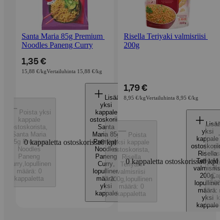
Santa Maria 85g Premium 
Risella Teriyaki valmisriisi 
Noodles Paneng Curry
200g
1,35 €
15,88 €/kg
Vertailuhinta 15,88 €/kg
1,79 €
Lisää
8,95 €/kg
Vertailuhinta 8,95 €/kg
yksi
Poista yksi
kappale
kappale
ostoskoriin
,
Lisä
ostoskorista
,
Santa
yksi
Santa Maria
Maria 85g
Poista
kappale
85g Premium
0 kappaletta ostoskorissa
Premium
0
kpl
yksi kappale
ostoskorii
yk
Noodles
Noodles
ostoskorista
,
Risella
os
Paneng
Paneng
Risella
0 kappaletta ostoskorissa
Teriyaki
0
kpl
My
Curry
,
lopullinen
Curry
,
Teriyaki
valmisriis
Ku
määrä: 0
lopullinen
valmisriisi
200g
Cap
,
kappaletta
määrä:
200g
,
lopullinen
lopulline
50
yksi
määrä: 0
määrä:
kappale
kappaletta
yksi
k
kappale