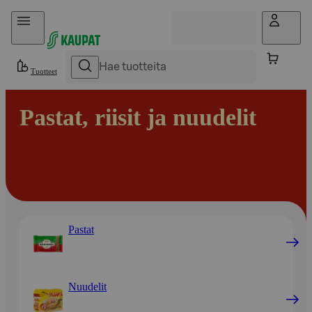
Hyppää sisältöön
Tuotteet
Pastat, riisit ja nuudelit
Pastat
Nuudelit