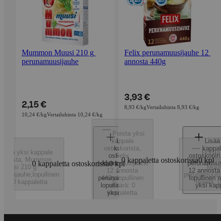
Mummon Muusi 210 g 
Felix perunamuusijauhe 12 
perunamuusijauhe
annosta 440g
3,93 €
2,15 €
8,93 €/kg
Vertailuhinta 8,93 €/kg
10,24 €/kg
Vertailuhinta 10,24 €/kg
Poista yksi
kappale
Lisää yksi
Lisää
ostoskorista
kappale
,
kappa
oista yksi kappale
Poista
ostoskoriin
Felix
,
ostoskoriin
skorista
,
Mummon
0 kappaletta ostoskorissa
ostoskoris
0
kpl
0 kappaletta ostoskorissa
perunamuusijauhe
Mummon Muusi
0
kpl
perunamuus
Muusi 210 g
Muus
12 annosta
210 g
12 annosta
muusijauhe
,
lopullinen
perunamuusi
perunamuusijauhe
440g
,
lopullinen
,
lopullinen 
rä: 0 kappaletta
määrä: 0
lopullinen määrä:
määrä: 0
yksi kap
yksi kappale
kappaletta