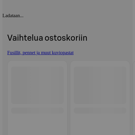
Ladataan...
Vaihtelua ostoskoriin
Fusillit, pennet ja muut kuviopastat
Ohita listaus