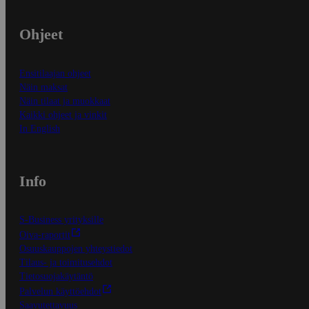
Ohjeet
Ensitilaajan ohjeet
Näin maksat
Näin tilaat ja muokkaat
Kaikki ohjeet ja vinkit
In English
Info
S-Business yrityksille
Oiva-raportit
Osuuskauppojen yhteystiedot
Tilaus- ja toimitusehdot
Tietosuojakäytäntö
Palvelun käyttöehdot
Saavutettavuus