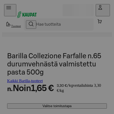
Hyppää sisältöön
Tuotteet
Barilla Collezione Farfalle n.65
durumvehnästä valmistettu
pasta 500g
Kaikki Barilla-tuotteet
vertailuhinta 3,30
Noin
1,65 €
3,30 €/kg
n.
€/kg
Valitse toimitustapa