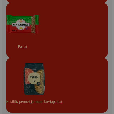
Pastat
Fusillit, pennet ja muut kuviopastat