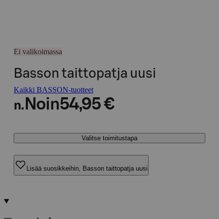
Ei valikoimassa
Basson taittopatja uusi
Kaikki BASSON-tuotteet
Noin
54,95 €
n.
Valitse toimitustapa
Lisää suosikkeihin, Basson taittopatja uusi