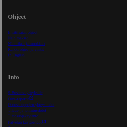
Ohjeet
Ensitilaajan ohjeet
Näin maksat
Näin tilaat ja muokkaat
Kaikki ohjeet ja vinkit
In English
Info
S-Business yrityksille
Oiva-raportit
Osuuskauppojen yhteystiedot
Tilaus- ja toimitusehdot
Tietosuojakäytäntö
Palvelun käyttöehdot