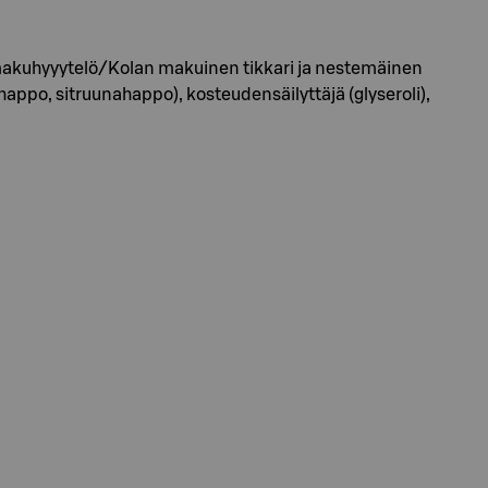
akuhyyytelö/Kolan makuinen tikkari ja nestemäinen
appo, sitruunahappo), kosteudensäilyttäjä (glyseroli),