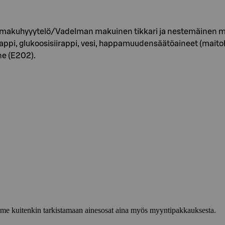
 makuhyyytelö/Vadelman makuinen tikkari ja nestemäinen m
rappi, glukoosisiirappi, vesi, happamuudensäätöaineet (maitoh
ne (E202).
lemme kuitenkin tarkistamaan ainesosat aina myös myyntipakkauksesta.