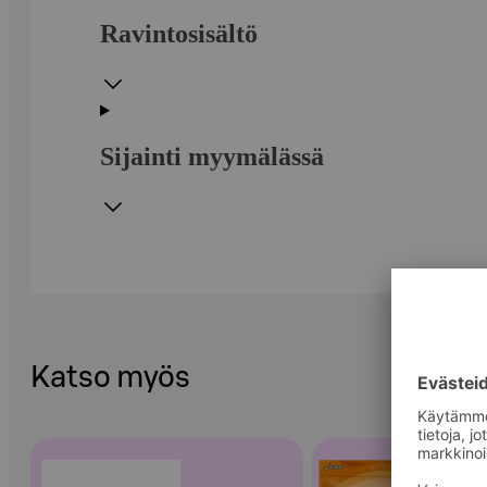
Ravintosisältö
Sijainti myymälässä
Katso myös