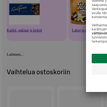
Karkit, suklaat ja keksit
Lakut ja tikkarit
Ladataan...
Vaihtelua ostoskoriin
Ohita listaus