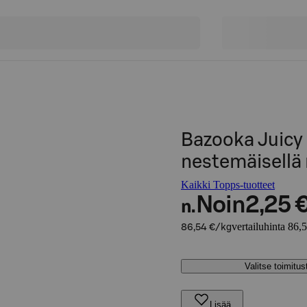
Bazooka Juicy 
nestemäisellä
Kaikki Topps-tuotteet
Noin
2,25 
n.
vertailuhinta 86,
86,54 €/kg
Valitse toimitu
Lisää