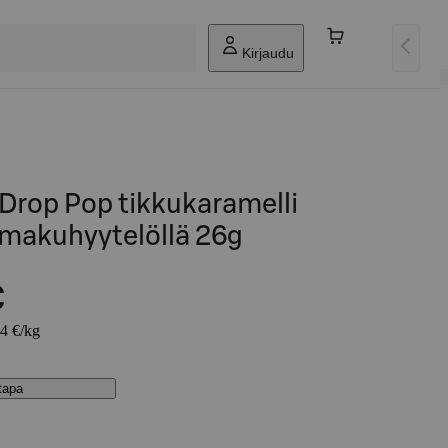
Kirjaudu
Drop Pop tikkukaramelli
 makuhyytelöllä 26g
€
54 €/kg
stapa