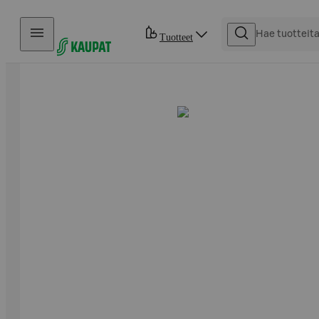
Hyppää sisältöön
Tuotteet