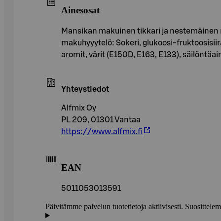
Ainesosat
Mansikan makuinen tikkari ja nestemäinen
makuhyyytelö: Sokeri, glukoosi-fruktoosisii
aromit, värit (E150D, E163, E133), säilöntäai
Yhteystiedot
Alfmix Oy
PL 209, 01301 Vantaa
https://www.alfmix.fi
EAN
5011053013591
Päivitämme palvelun tuotetietoja aktiivisesti. Suositte