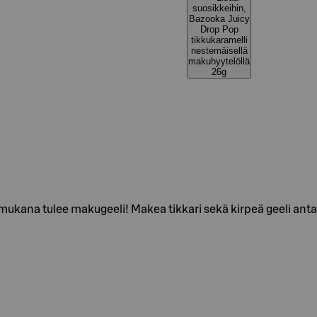
suosikkeihin,
Bazooka Juicy
Drop Pop
tikkukaramelli
nestemäisellä
makuhyytelöllä
26g
 mukana tulee makugeeli! Makea tikkari sekä kirpeä geeli antaa