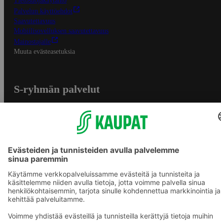
Tietosuojakäytäntö
Palvelun käyttöehdot
Saavutettavuus
Mobiilisovelluksen saavutettavuus
Mainostajalle
Muuta evästeasetuksia
S-ryhmän palvelut
S-ryhmä
Asiakasomistajuus
Yhteishyvä Ruoka -sovellus
S-ostoslista -sovellus
Prisma.fi
Sokos.fi
S-Pankki
Yhteishyvä
Sokos Hotels
Raflaamo