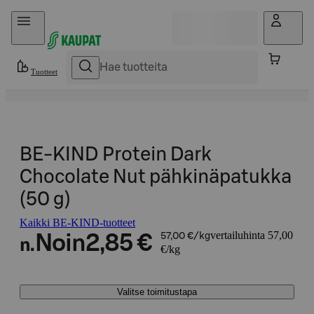
Hyppää sisältöön
Tuotteet
BE-KIND Protein Dark
Chocolate Nut pähkinäpatukka
(50 g)
Kaikki BE-KIND-tuotteet
vertailuhinta 57,00
Noin
2,85 €
57,00 €/kg
n.
€/kg
Valitse toimitustapa