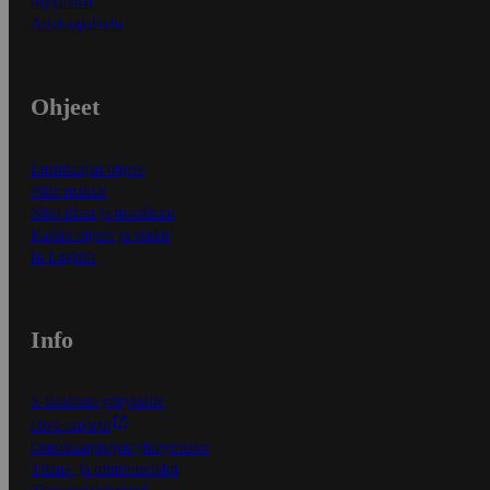
Myymälät
Asiakaspalvelu
Ohjeet
Ensitilaajan ohjeet
Näin maksat
Näin tilaat ja muokkaat
Kaikki ohjeet ja vinkit
In English
Info
S-Business yrityksille
Oiva-raportit
Osuuskauppojen yhteystiedot
Tilaus- ja toimitusehdot