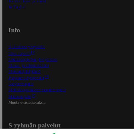
Kaikki ohjeet ja vinkit
In English
Info
S-Business yrityksille
Oiva-raportit
Osuuskauppojen yhteystiedot
Tilaus- ja toimitusehdot
Tietosuojakäytäntö
Palvelun käyttöehdot
Saavutettavuus
Mobiilisovelluksen saavutettavuus
Mainostajalle
Muuta evästeasetuksia
S-ryhmän palvelut