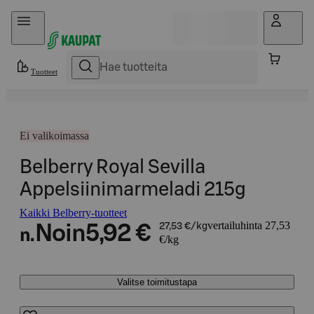
Hyppää sisältöön
Tuotteet
Ei valikoimassa
Belberry Royal Sevilla
Appelsiinimarmeladi 215g
Kaikki Belberry-tuotteet
vertailuhinta 27,53
Noin
5,92 €
27,53 €/kg
n.
€/kg
Valitse toimitustapa