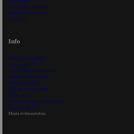
Näin maksat
Näin tilaat ja muokkaat
Kaikki ohjeet ja vinkit
In English
Info
S-Business yrityksille
Oiva-raportit
Osuuskauppojen yhteystiedot
Tilaus- ja toimitusehdot
Tietosuojakäytäntö
Palvelun käyttöehdot
Saavutettavuus
Mobiilisovelluksen saavutettavuus
Mainostajalle
Muuta evästeasetuksia