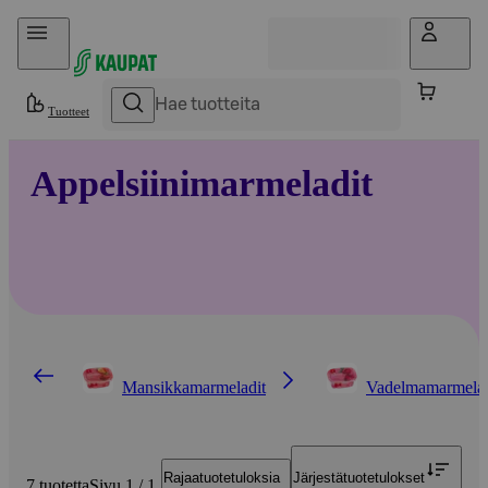
Hyppää sisältöön
Tuotteet
Appelsiinimarmeladit
Mansikkamarmeladit
Vadelmamarmelad
Rajaa
tuotetuloksia
Järjestä
tuotetulokset
7 tuotetta
Sivu 1 / 1