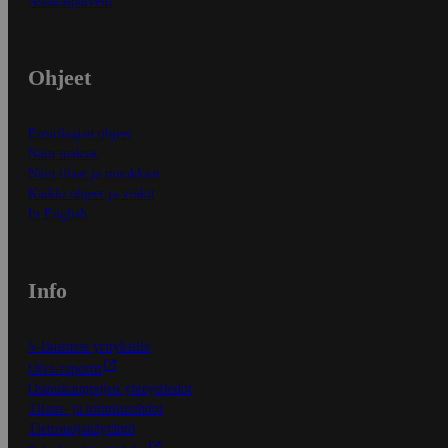
Asiakaspalvelu
Ohjeet
Ensitilaajan ohjeet
Näin maksat
Näin tilaat ja muokkaat
Kaikki ohjeet ja vinkit
In English
Info
S-Business yrityksille
Oiva-raportit
Osuuskauppojen yhteystiedot
Tilaus- ja toimitusehdot
Tietosuojakäytäntö