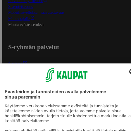
Palvelun käyttöehdot
Saavutettavuus
Mobiilisovelluksen saavutettavuus
Mainostajalle
Muuta evästeasetuksia
S-ryhmän palvelut
S-ryhmä
Asiakasomistajuus
Yhteishyvä Ruoka -sovellus
S-ostoslista -sovellus
Prisma.fi
Sokos.fi
S-Pankki
Yhteishyvä
Sokos Hotels
Raflaamo