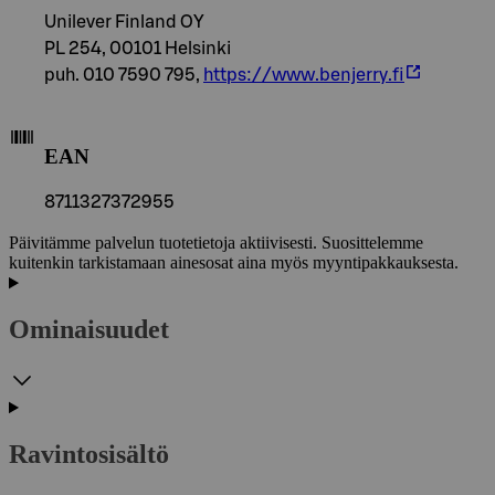
Unilever Finland OY
PL 254, 00101 Helsinki
puh. 010 7590 795,
https://www.benjerry.fi
EAN
8711327372955
Päivitämme palvelun tuotetietoja aktiivisesti. Suosittelemme
kuitenkin tarkistamaan ainesosat aina myös myyntipakkauksesta.
Ominaisuudet
Ravintosisältö