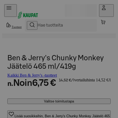
Hyppää sisältöön
Tuotteet
Ben & Jerry's Chunky Monkey
Jäätelö 465 ml/419g
Kaikki Ben & Jerry's -tuotteet
vertailuhinta 14,52 €/l
Noin
6,75 €
14,52 €/l
n.
Valitse toimitustapa
Lisää suosikkeihin, Ben & Jerry's Chunky Monkey Jäätelö 465