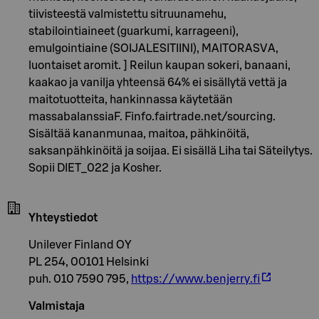
tiivisteestä valmistettu sitruunamehu,
stabilointiaineet (guarkumi, karrageeni),
emulgointiaine (SOIJALESITIINI), MAITORASVA,
luontaiset aromit. ] Reilun kaupan sokeri, banaani,
kaakao ja vanilja yhteensä 64% ei sisällytä vettä ja
maitotuotteita, hankinnassa käytetään
massabalanssiaF. Finfo.fairtrade.net/sourcing.
Sisältää kananmunaa, maitoa, pähkinöitä,
saksanpähkinöitä ja soijaa. Ei sisällä Liha tai Säteilytys.
Sopii DIET_022 ja Kosher.
Yhteystiedot
Unilever Finland OY
PL 254, 00101 Helsinki
puh. 010 7590 795,
https://www.benjerry.fi
Valmistaja