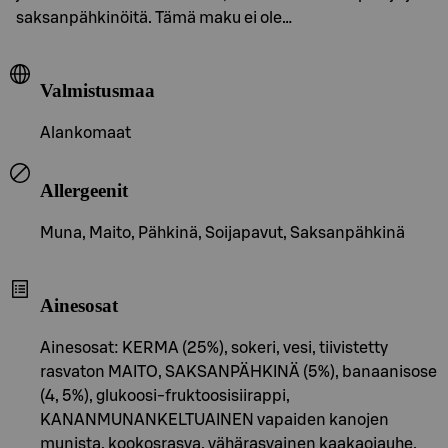
saksanpähkinöitä. Tämä maku ei ole…
Valmistusmaa
Alankomaat
Allergeenit
Muna, Maito, Pähkinä, Soijapavut, Saksanpähkinä
Ainesosat
Ainesosat: KERMA (25%), sokeri, vesi, tiivistetty
rasvaton MAITO, SAKSANPÄHKINÄ (5%), banaanisose
(4, 5%), glukoosi-fruktoosisiirappi,
KANANMUNANKELTUAINEN vapaiden kanojen
munista, kookosrasva, vähärasvainen kaakaojauhe,