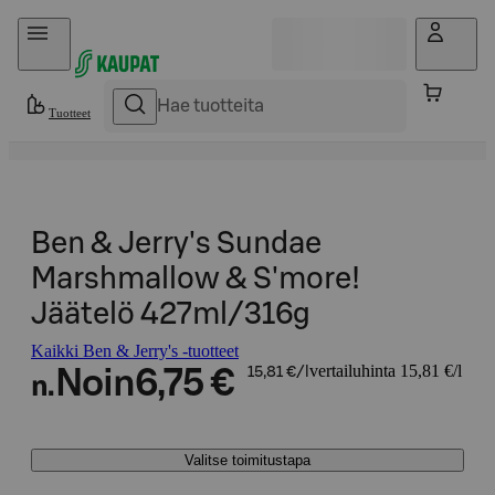
Hyppää sisältöön
Tuotteet
Ben & Jerry's Sundae
Marshmallow & S'more!
Jäätelö 427ml/316g
Kaikki Ben & Jerry's -tuotteet
vertailuhinta 15,81 €/l
Noin
6,75 €
15,81 €/l
n.
Valitse toimitustapa