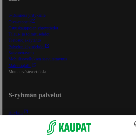
S-Business yrityksille
Oiva-raportit
Osuuskauppojen yhteystiedot
Tilaus- ja toimitusehdot
Tietosuojakäytäntö
Palvelun käyttöehdot
Saavutettavuus
Mobiilisovelluksen saavutettavuus
Mainostajalle
Muuta evästeasetuksia
S-ryhmän palvelut
S-ryhmä
Asiakasomistajuus
Yhteishyvä Ruoka -sovellus
S-ostoslista -sovellus