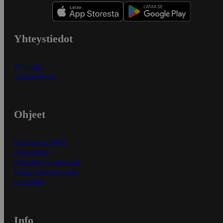
Yhteystiedot
Myymälät
Asiakaspalvelu
Ohjeet
Ensitilaajan ohjeet
Näin maksat
Näin tilaat ja muokkaat
Kaikki ohjeet ja vinkit
In English
Info