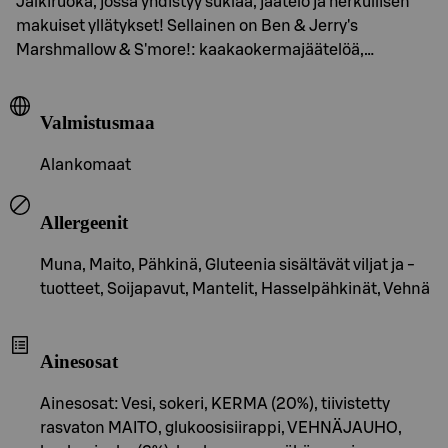
Jälkiruoka, jossa yhdistyy suklaa, jäätelö ja herkullisen
makuiset yllätykset! Sellainen on Ben & Jerry's
Marshmallow & S'more!: kaakaokermajäätelöä,…
Valmistusmaa
Alankomaat
Allergeenit
Muna, Maito, Pähkinä, Gluteenia sisältävät viljat ja -
tuotteet, Soijapavut, Mantelit, Hasselpähkinät, Vehnä
Ainesosat
Ainesosat: Vesi, sokeri, KERMA (20%), tiivistetty
rasvaton MAITO, glukoosisiirappi, VEHNÄJAUHO,