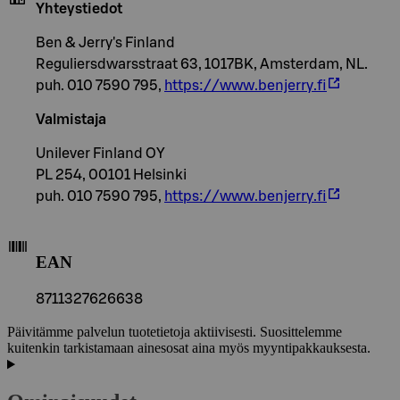
Yhteystiedot
Ben & Jerry's Finland
Reguliersdwarsstraat 63, 1017BK, Amsterdam, NL.
puh. 010 7590 795,
https://www.benjerry.fi
Valmistaja
Unilever Finland OY
PL 254, 00101 Helsinki
puh. 010 7590 795,
https://www.benjerry.fi
EAN
8711327626638
Päivitämme palvelun tuotetietoja aktiivisesti. Suosittelemme
kuitenkin tarkistamaan ainesosat aina myös myyntipakkauksesta.