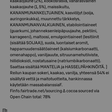
kaakaojauhe (2%), kookosrasva, vähärasvainen
kaakaojauhe (1, 5%), maissikuitu,
KANANMUNANKELTUAINEN, kasviöljyt (soija,
auringonkukka), muunnettu tärkkelys,
KANANMUNANVALKUAINEN, stabilointiaineet
(guarkumi, johanneksenleipäpuujauhe, pektiini,
karrageeni), maltoosi, emulgointiaineet (lesitiinit
(sisältää SOIJAA)), suola, luontaiset aromit,
happamuudensäätöaineet (kalsiumkarbonaatti,
omenahappo), vaniljauute, sitruunamehutiiviste,
hiilidioksidi, nostatusaine (natriumbikarbonaatti).
Saattaa sisältää MANTELIA ja HASSELPÄHKINÖITÄ. ]
Reilun kaupan sokeri, kaakao, vanilja, yhteensä 54% ei
sisällytä vettä ja maitotuotteita, hankinnassa
käytetään massabalanssiaF.
Finfo.fairtrade.net/sourcing Δ cocoa sourced via
Open Chain total: 78%