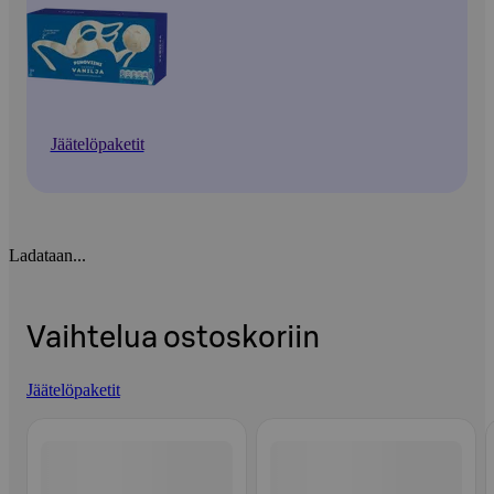
Jäätelöpaketit
Ladataan...
Vaihtelua ostoskoriin
Jäätelöpaketit
Ohita listaus