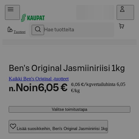
Hyppää sisältöön
Tuotteet
Ben's Original Jasmiiniriisi 1kg
Kaikki Ben's Original -tuotteet
vertailuhinta 6,05
Noin
6,05 €
6,05 €/kg
n.
€/kg
Valitse toimitustapa
Lisää suosikkeihin, Ben's Original Jasmiiniriisi 1kg