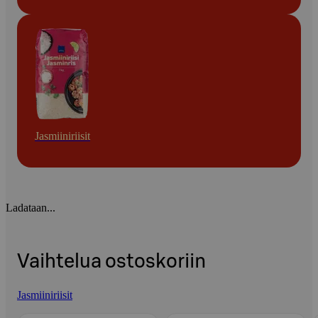
Jasmiiniriisit
Ladataan...
Vaihtelua ostoskoriin
Jasmiiniriisit
Ohita listaus