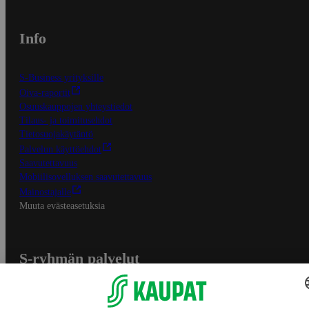
Info
S-Business yrityksille
Oiva-raportit
Osuuskauppojen yhteystiedot
Tilaus- ja toimitusehdot
Tietosuojakäytäntö
Palvelun käyttöehdot
Saavutettavuus
Mobiilisovelluksen saavutettavuus
Mainostajalle
Muuta evästeasetuksia
S-ryhmän palvelut
S-ryhmä