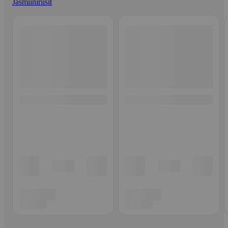
Jasmiiniriisit
Ohita listaus