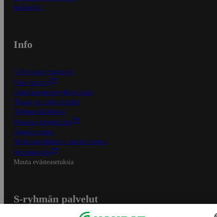
In English
Info
S-Business yrityksille
Oiva-raportit
Osuuskauppojen yhteystiedot
Tilaus- ja toimitusehdot
Tietosuojakäytäntö
Palvelun käyttöehdot
Saavutettavuus
Mobiilisovelluksen saavutettavuus
Mainostajalle
Muuta evästeasetuksia
S-ryhmän palvelut