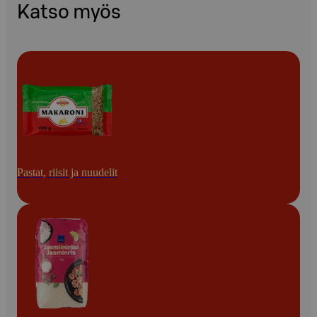
Katso myös
Pastat, riisit ja nuudelit