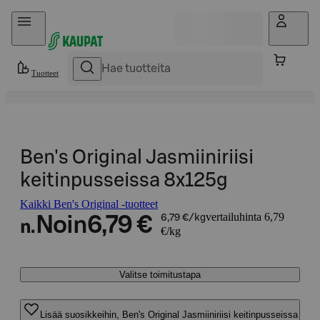
Hyppää sisältöön
Tuotteet
Ben's Original Jasmiiniriisi
keitinpusseissa 8x125g
Kaikki Ben's Original -tuotteet
vertailuhinta 6,79
Noin
6,79 €
6,79 €/kg
n.
€/kg
Valitse toimitustapa
Lisää suosikkeihin, Ben's Original Jasmiiniriisi keitinpusseissa