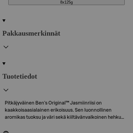
8x125g
Pakkausmerkinnät
Tuotetiedot
Pitkäjyväinen Ben's Original™ Jasmiinriisi on
kaakkoisaasialainen erikoisuus. Sen luonnollinen
aromikas tuoksu ja väri sekä kiiltävänvalkoinen hehku…