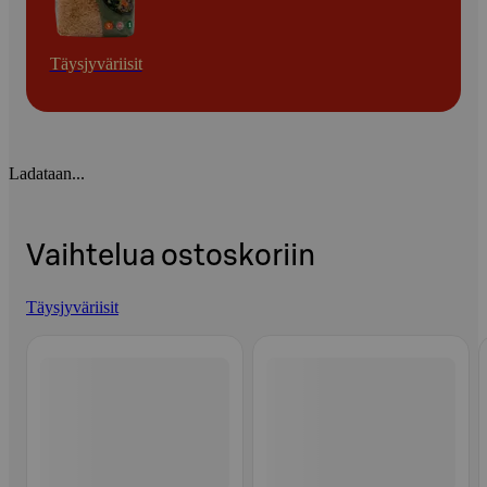
Täysjyväriisit
Ladataan...
Vaihtelua ostoskoriin
Täysjyväriisit
Ohita listaus