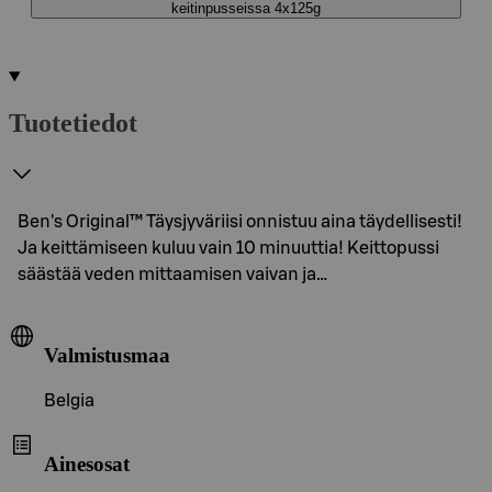
keitinpusseissa 4x125g
Tuotetiedot
Ben's Original™ Täysjyväriisi onnistuu aina täydellisesti!
Ja keittämiseen kuluu vain 10 minuuttia! Keittopussi
säästää veden mittaamisen vaivan ja…
Valmistusmaa
Belgia
Ainesosat