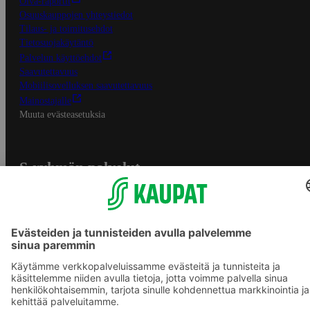
Oiva-raportit
Osuuskauppojen yhteystiedot
Tilaus- ja toimitusehdot
Tietosuojakäytäntö
Palvelun käyttöehdot
Saavutettavuus
Mobiilisovelluksen saavutettavuus
Mainostajalle
Muuta evästeasetuksia
S-ryhmän palvelut
S-ryhmä
Asiakasomistajuus
Yhteishyvä Ruoka -sovellus
S-ostoslista -sovellus
Prisma.fi
Sokos.fi
S-Pankki