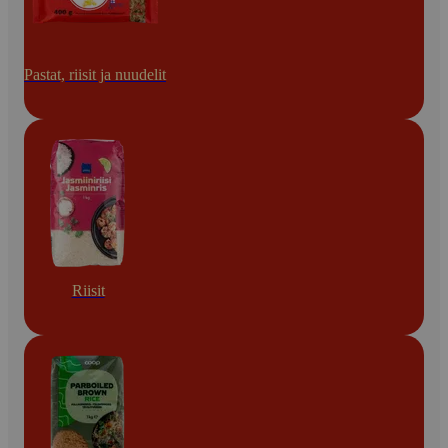
Pastat, riisit ja nuudelit
Riisit