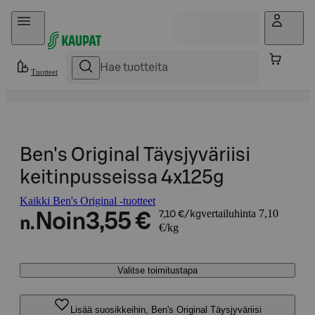
Hyppää sisältöön
Tuotteet
Ben's Original Täysjyväriisi
keitinpusseissa 4x125g
Kaikki Ben's Original -tuotteet
vertailuhinta 7,10
Noin
3,55 €
7,10 €/kg
n.
€/kg
Valitse toimitustapa
Lisää suosikkeihin, Ben's Original Täysjyväriisi