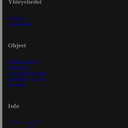
Yhteystiedot
Myymälät
Asiakaspalvelu
Ohjeet
Ensitilaajan ohjeet
Näin maksat
Näin tilaat ja muokkaat
Kaikki ohjeet ja vinkit
In English
Info
S-Business yrityksille