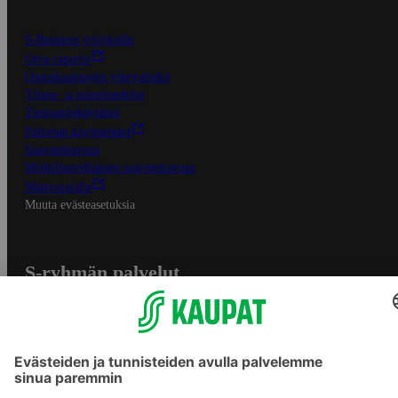
S-Business yrityksille
Oiva-raportit
Osuuskauppojen yhteystiedot
Tilaus- ja toimitusehdot
Tietosuojakäytäntö
Palvelun käyttöehdot
Saavutettavuus
Mobiilisovelluksen saavutettavuus
Mainostajalle
Muuta evästeasetuksia
S-ryhmän palvelut
S-ryhmä
Asiakasomistajuus
Yhteishyvä Ruoka -sovellus
S-ostoslista -sovellus