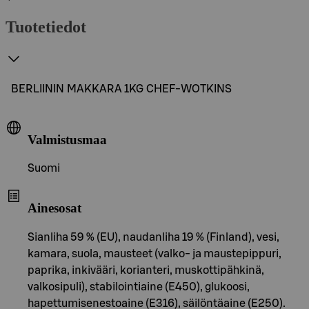
Tuotetiedot
BERLIININ MAKKARA 1KG CHEF-WOTKINS
Valmistusmaa
Suomi
Ainesosat
Sianliha 59 % (EU), naudanliha 19 % (Finland), vesi,
kamara, suola, mausteet (valko- ja maustepippuri,
paprika, inkivääri, korianteri, muskottipähkinä,
valkosipuli), stabilointiaine (E450), glukoosi,
hapettumisenestoaine (E316), säilöntäaine (E250).