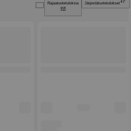
Rajaa
tuotetuloksia
Järjestä
tuotetulokset