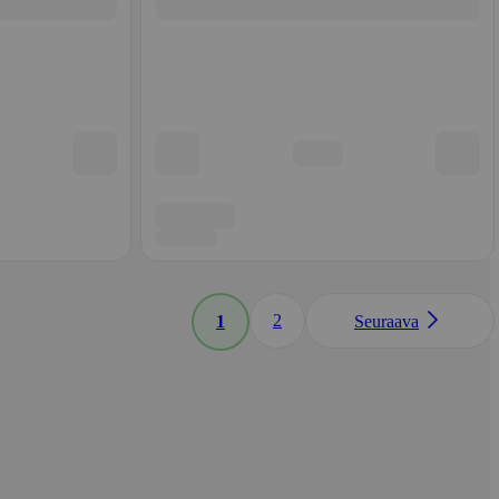
2
1
Seuraava