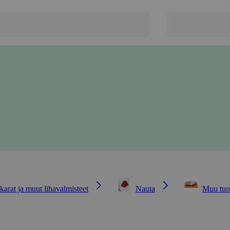
karat ja muut lihavalmisteet
Nauta
Muu tuo