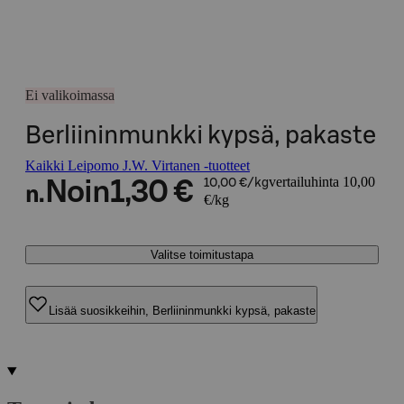
Ei valikoimassa
Berliininmunkki kypsä, pakaste
Kaikki Leipomo J.W. Virtanen -tuotteet
vertailuhinta 10,00
Noin
1,30 €
10,00 €/kg
n.
€/kg
Valitse toimitustapa
Lisää suosikkeihin, Berliininmunkki kypsä, pakaste