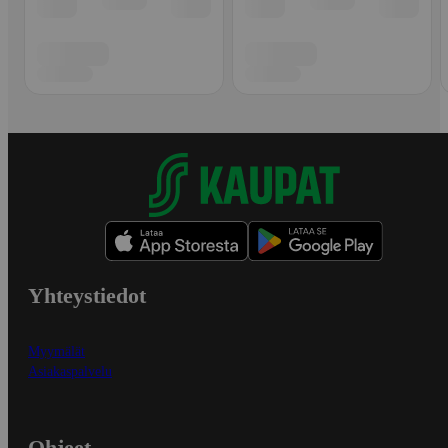
Yhteystiedot
Myymälät
Asiakaspalvelu
Ohjeet