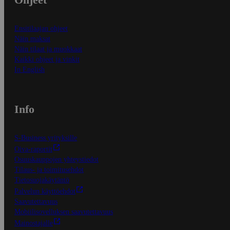
Ensitilaajan ohjeet
Näin maksat
Näin tilaat ja muokkaat
Kaikki ohjeet ja vinkit
In English
Info
S-Business yrityksille
Oiva-raportit
Osuuskauppojen yhteystiedot
Tilaus- ja toimitusehdot
Tietosuojakäytäntö
Palvelun käyttöehdot
Saavutettavuus
Mobiilisovelluksen saavutettavuus
Mainostajalle