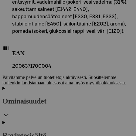
entsyymit, vadelmahillo (sokeri, vesi vadelma (31 %),
sakeuttamisaineet [E1442, E440],
happamuudensäätöaineet [E330, E331, E333],
stabilointiaine [E450], säilöntäaine [E202], aromi),
pomada (sokeri, glukoosisiirappi, vesi, väri [E120]).
EAN
2006371700004
Päivitämme palvelun tuotetietoja aktiivisesti. Suosittelemme
kuitenkin tarkistamaan ainesosat aina myös myyntipakkauksesta.
Ominaisuudet
Ravintosisältö