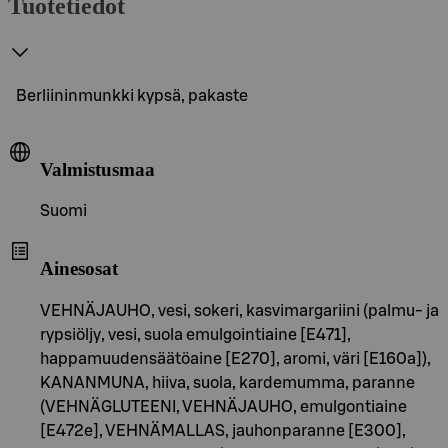
Tuotetiedot
Berliininmunkki kypsä, pakaste
Valmistusmaa
Suomi
Ainesosat
VEHNÄJAUHO, vesi, sokeri, kasvimargariini (palmu- ja
rypsiöljy, vesi, suola emulgointiaine [E471],
happamuudensäätöaine [E270], aromi, väri [E160a]),
KANANMUNA, hiiva, suola, kardemumma, paranne
(VEHNÄGLUTEENI, VEHNÄJAUHO, emulgontiaine
[E472e], VEHNÄMALLAS, jauhonparanne [E300],