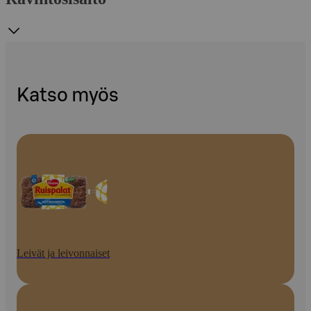
Katso myös
Leivät ja leivonnaiset