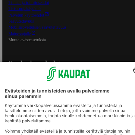
Tilaus- ja toimitusehdot
Tietosuojakäytäntö
Palvelun käyttöehdot
Saavutettavuus
Mobiilisovelluksen saavutettavuus
Mainostajalle
Muuta evästeasetuksia
S-ryhmän palvelut
S-ryhmä
Asiakasomistajuus
Yhteishyvä Ruoka -sovellus
S-ostoslista -sovellus
Prisma.fi
Sokos.fi
S-Pankki
Yhteishyvä
Sokos Hotels