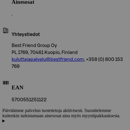
Ainesosat
.
Yhteystiedot
Best Friend Group Oy
PL 1769, 70461 Kuopio, Finland
kuluttajapalvelu@bestfriend.com
, +358 (0) 800 153
769
EAN
5700551251122
Päivitämme palvelun tuotetietoja aktiivisesti. Suosittelemme
kuitenkin tarkistamaan ainesosat aina myös myyntipakkauksesta.