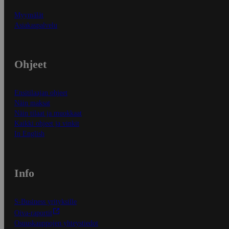
Myymälät
Asiakaspalvelu
Ohjeet
Ensitilaajan ohjeet
Näin maksat
Näin tilaat ja muokkaat
Kaikki ohjeet ja vinkit
In English
Info
S-Business yrityksille
Oiva-raportit
Osuuskauppojen yhteystiedot