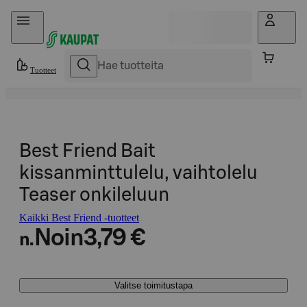
Hyppää sisältöön
Tuotteet
Best Friend Bait
kissanminttulelu, vaihtolelu
Teaser onkileluun
Kaikki Best Friend -tuotteet
Noin
3,79 €
n.
Valitse toimitustapa