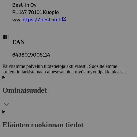
Best-In Oy
PL 147, 70101 Kuopio
ww.
https://best-in.fi
EAN
6438019005114
Päivitämme palvelun tuotetietoja aktiivisesti. Suosittelemme
kuitenkin tarkistamaan ainesosat aina myös myyntipakkauksesta.
Ominaisuudet
Eläinten ruokinnan tiedot