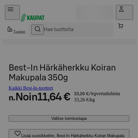
Hyppää sisältöön
Tuotteet
Best-In Härkäherkku Koiran
Makupala 350g
Kaikki Best-In-tuotteet
vertailuhinta
Noin
11,64 €
33,26 €/kg
n.
33,26 €/kg
Valitse toimitustapa
Lisää suosikkeihin, Best-In Härkäherkku Koiran Makupala