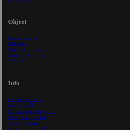
Ohjeet
Ensitilaajan ohjeet
Näin maksat
Näin tilaat ja muokkaat
Kaikki ohjeet ja vinkit
In English
Info
S-Business yrityksille
Oiva-raportit
Osuuskauppojen yhteystiedot
Tilaus- ja toimitusehdot
Tietosuojakäytäntö
Palvelun käyttöehdot