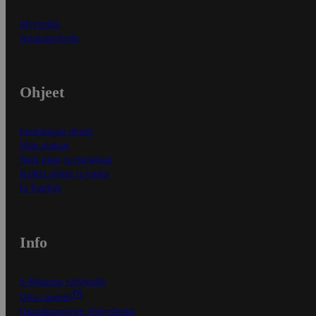
Myymälät
Asiakaspalvelu
Ohjeet
Ensitilaajan ohjeet
Näin maksat
Näin tilaat ja muokkaat
Kaikki ohjeet ja vinkit
In English
Info
S-Business yrityksille
Oiva-raportit
Osuuskauppojen yhteystiedot