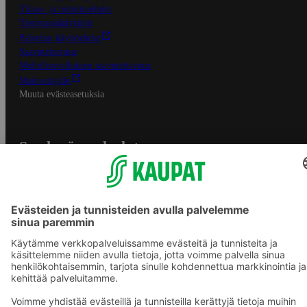
Tilaus- ja toimitusehdot
Tietosuojakäytäntö
Palvelun käyttöehdot
Saavutettavuus
Mobiilisovelluksen saavutettavuus
Mainostajalle
Muuta evästeasetuksia
S-ryhmän palvelut
S-ryhmä
Asiakasomistajuus
Yhteishyvä Ruoka -sovellus
S-ostoslista -sovellus
Prisma.fi
Sokos.fi
S-Pankki
Yhteishyvä
Sokos Hotels