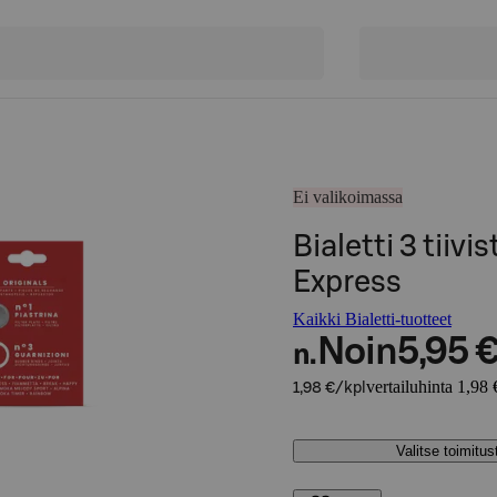
Ei valikoimassa
Bialetti 3 tiivis
Express
Kaikki Bialetti-tuotteet
Noin
5,95 
n.
vertailuhinta 1,98 
1,98 €/kpl
Valitse toimitu