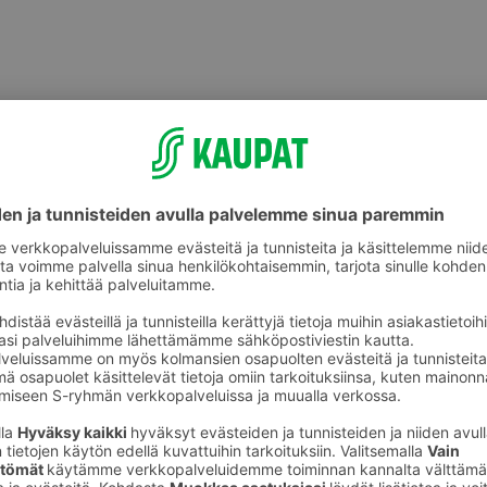
Muut ruoanvalmistustuotteet