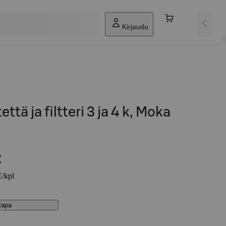
Kirjaudu
tettä ja filtteri 3 ja 4 k, Moka
€
€/kpl
stapa