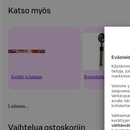
Katso myös
Keittiö ja kattaus
Ruoanlaittovälineet
Ladataan...
Vaihtelua ostoskoriin