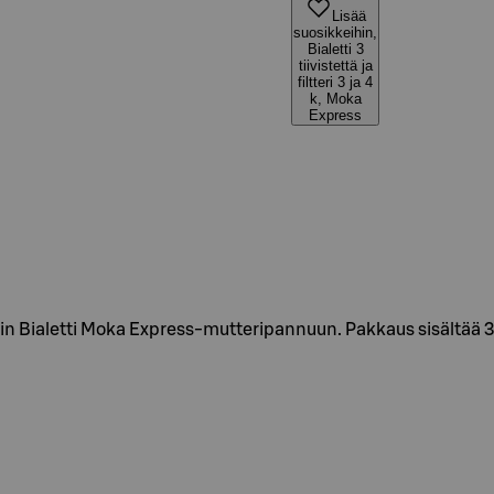
Lisää
suosikkeihin,
Bialetti 3
tiivistettä ja
filtteri 3 ja 4
k, Moka
Express
pin Bialetti Moka Express-mutteripannuun. Pakkaus sisältää 3