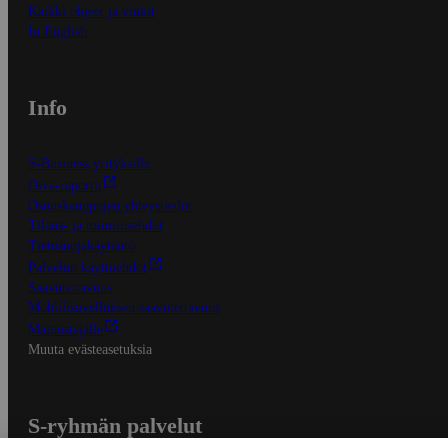
Kaikki ohjeet ja vinkit
In English
Info
S-Business yrityksille
Oiva-raportit
Osuuskauppojen yhteystiedot
Tilaus- ja toimitusehdot
Tietosuojakäytäntö
Palvelun käyttöehdot
Saavutettavuus
Mobiilisovelluksen saavutettavuus
Mainostajalle
Muuta evästeasetuksia
S-ryhmän palvelut