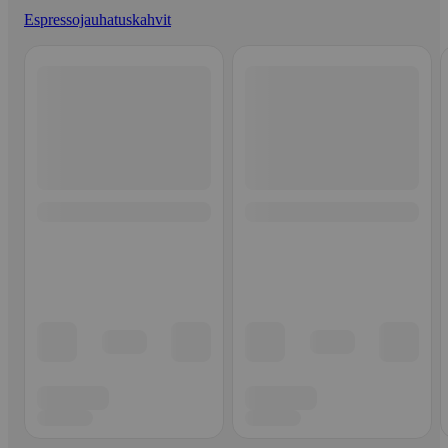
Espressojauhatuskahvit
Ohita listaus