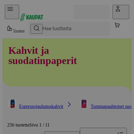
Hyppää sisältöön
Tuotteet
Kahvit ja
suodatinpaperit
Espressojauhatuskahvit
Tummapaahtoiset suoda
256 tuotetta
Sivu 1 / 11