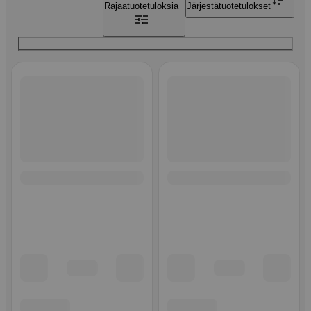
Rajaa
tuotetuloksia
Järjestä
tuotetulokset