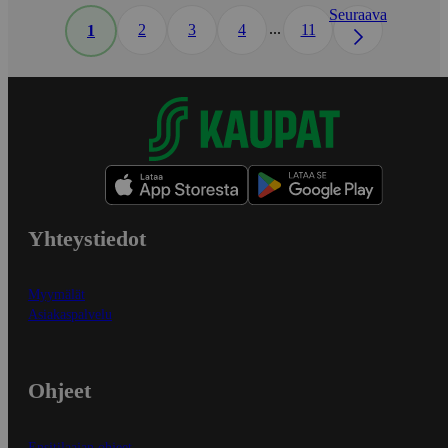
Seuraava
...
2
3
4
11
1
Yhteystiedot
Myymälät
Asiakaspalvelu
Ohjeet
Ensitilaajan ohjeet