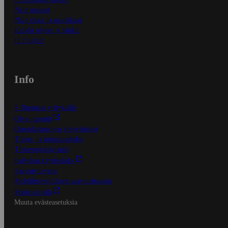
Näin maksat
Näin tilaat ja muokkaat
Kaikki ohjeet ja vinkit
In English
Info
S-Business yrityksille
Oiva-raportit
Osuuskauppojen yhteystiedot
Tilaus- ja toimitusehdot
Tietosuojakäytäntö
Palvelun käyttöehdot
Saavutettavuus
Mobiilisovelluksen saavutettavuus
Mainostajalle
Muuta evästeasetuksia