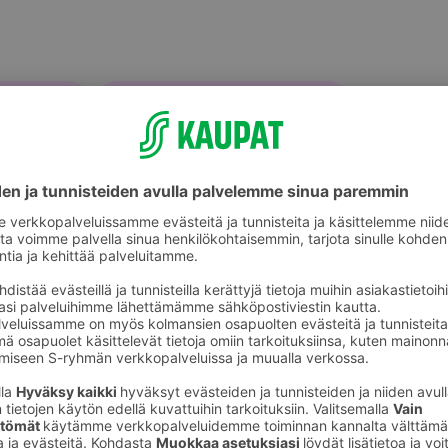
Muut ruoanvalmistustuotteet