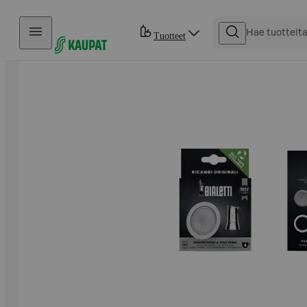
Hyppää sisältöön
Tuotteet