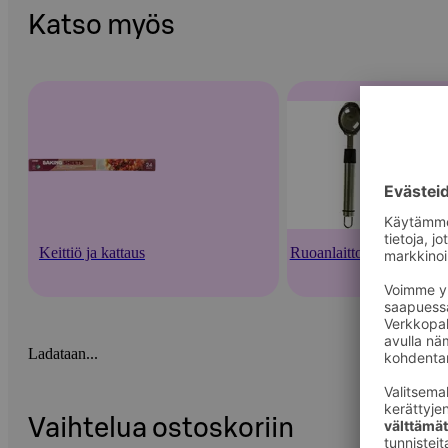
Katso myös
Keittiö ja kattaus
Ruoanlaittovälineet
Ladataan...
Vaihtelua ostoskoriin