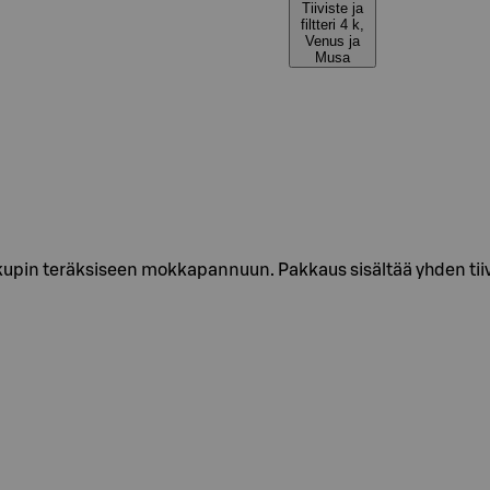
Tiiviste ja
filtteri 4 k,
Venus ja
Musa
4 kupin teräksiseen mokkapannuun. Pakkaus sisältää yhden tii