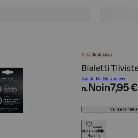
Ei valikoimassa
Bialetti Tiivist
Kaikki Bialetti-tuotteet
Noin
7,95 €
n.
Valitse toimitu
Lisää
suosikkeihin,
Bialetti