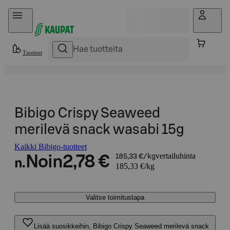
Hyppää sisältöön
Tuotteet
Bibigo Crispy Seaweed
merilevä snack wasabi 15g
Kaikki Bibigo-tuotteet
vertailuhinta
Noin
2,78 €
185,33 €/kg
n.
185,33 €/kg
Valitse toimitustapa
Lisää suosikkeihin, Bibigo Crispy Seaweed merilevä snack