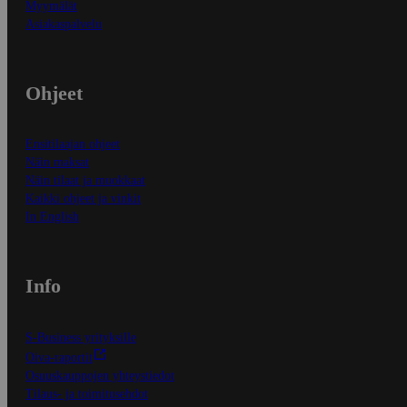
Myymälät
Asiakaspalvelu
Ohjeet
Ensitilaajan ohjeet
Näin maksat
Näin tilaat ja muokkaat
Kaikki ohjeet ja vinkit
In English
Info
S-Business yrityksille
Oiva-raportit
Osuuskauppojen yhteystiedot
Tilaus- ja toimitusehdot