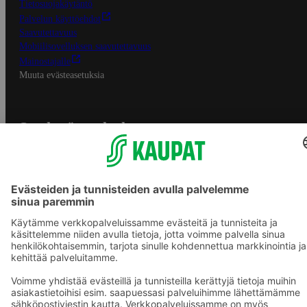
Tietosuojakäytäntö
Palvelun käyttöehdot
Saavutettavuus
Mobiilisovelluksen saavutettavuus
Mainostajalle
Muuta evästeasetuksia
S-ryhmän palvelut
S-ryhmä
Asiakasomistajuus
Yhteishyvä Ruoka -sovellus
S-ostoslista -sovellus
Prisma.fi
Sokos.fi
S-Pankki
Yhteishyvä
Sokos Hotels
Raflaamo