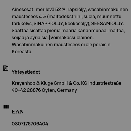
Ainesosat: merilevä 52 %, rapsiöljy, wasabinmakuinen
mausteseos 4 % (maltodekstriini, suola, muunnettu
tärkkelys, SINAPPIÖLJY, kookosöljy), SEESAMIÖLJY.
Saattaa sisältää pieniä määriä kananmunaa, maitoa,
soijaa ja äyriäisiä.|Voimakassuolainen.
Wasabinmakuinen mausteseos ei ole peräisin
Koreasta.
Yhteystiedot
Kreyenhop & Kluge GmbH & Co. KG Industriestraße
40-42 28876 Oyten, Germany
EAN
0807176706404