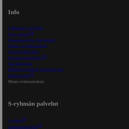
Info
S-Business yrityksille
Oiva-raportit
Osuuskauppojen yhteystiedot
Tilaus- ja toimitusehdot
Tietosuojakäytäntö
Palvelun käyttöehdot
Saavutettavuus
Mobiilisovelluksen saavutettavuus
Mainostajalle
Muuta evästeasetuksia
S-ryhmän palvelut
S-ryhmä
Asiakasomistajuus