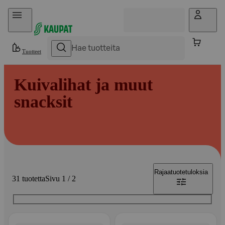
Hyppää sisältöön
Tuotteet
Kuivalihat ja muut
snacksit
Rajaa
tuotetuloksia
31 tuotetta
Sivu 1 / 2