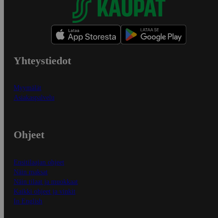
Yhteystiedot
Myymälät
Asiakaspalvelu
Ohjeet
Ensitilaajan ohjeet
Näin maksat
Näin tilaat ja muokkaat
Kaikki ohjeet ja vinkit
In English