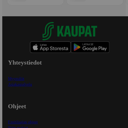
Yhteystiedot
Myymälät
Asiakaspalvelu
Ohjeet
Ensitilaajan ohjeet
Näin maksat