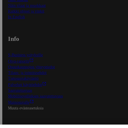
Näin tilaat ja muokkaat
Kaikki ohjeet ja vinkit
In English
Info
S-Business yrityksille
Oiva-raportit
Osuuskauppojen yhteystiedot
Tilaus- ja toimitusehdot
Tietosuojakäytäntö
Palvelun käyttöehdot
Saavutettavuus
Mobiilisovelluksen saavutettavuus
Mainostajalle
Muuta evästeasetuksia