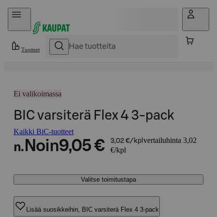
Hyppää sisältöön
Tuotteet
Ei valikoimassa
BIC varsiterä Flex 4 3-pack
Kaikki BiC-tuotteet
vertailuhinta 3,02
Noin
9,05 €
3,02 €/kpl
n.
€/kpl
Valitse toimitustapa
Lisää suosikkeihin, BIC varsiterä Flex 4 3-pack