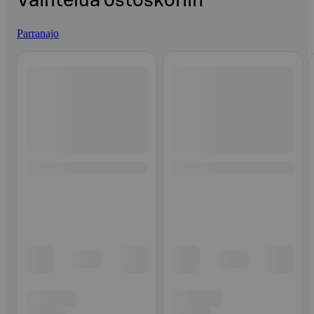
Vaihtelua ostoskoriin
Parranajo
Ohita listaus