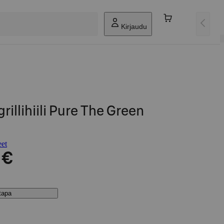
Kirjaudu
rillihiili Pure The Green
eet
 €
stapa