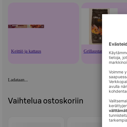
Keittiö ja kattaus
Grillaustarvikkeet
Ladataan...
Vaihtelua ostoskoriin
Ohita listaus