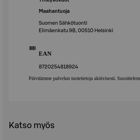
Yhteystiedot
Maahantuoja
Suomen Sähkötuonti
Elimäenkatu 9B, 00510 Helsinki
EAN
8720254818924
Päivitämme palvelun tuotetietoja aktiivisesti. Suositte
Katso myös