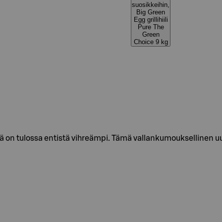
suosikkeihin,
Big Green
Egg grillihiili
Pure The
Green
Choice 9 kg
ä on tulossa entistä vihreämpi. Tämä vallankumouksellinen uusi