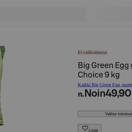
Ei valikoimassa
Big Green Egg g
Choice 9 kg
Kaikki Big Green Egg -tuott
Noin
49,90
n.
Valitse toimitu
Lisää