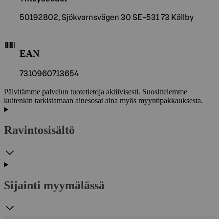
50192802, Sjökvarnsvägen 30 SE-531 73 Källby
EAN
7310960713654
Päivitämme palvelun tuotetietoja aktiivisesti. Suosittelemme
kuitenkin tarkistamaan ainesosat aina myös myyntipakkauksesta.
Ravintosisältö
Sijainti myymälässä