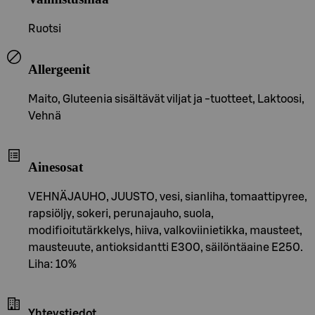
Ruotsi
Allergeenit
Maito, Gluteenia sisältävät viljat ja -tuotteet, Laktoosi,
Vehnä
Ainesosat
VEHNÄJAUHO, JUUSTO, vesi, sianliha, tomaattipyree,
rapsiöljy, sokeri, perunajauho, suola,
modifioitutärkkelys, hiiva, valkoviinietikka, mausteet,
mausteuute, antioksidantti E300, säilöntäaine E250.
Liha: 10%
Yhteystiedot