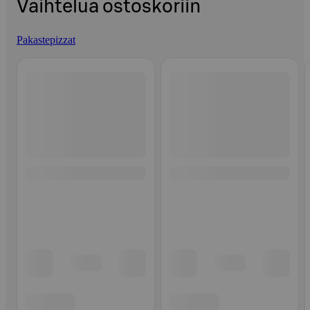
Vaihtelua ostoskoriin
Pakastepizzat
Ohita listaus