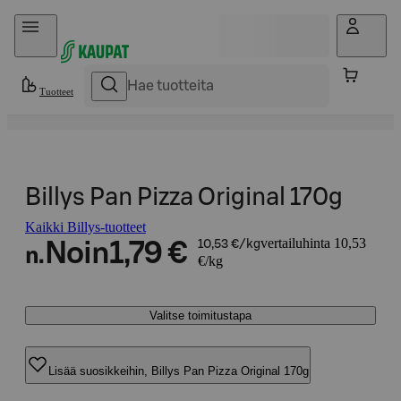
Hyppää sisältöön
Tuotteet
Billys Pan Pizza Original 170g
Kaikki Billys-tuotteet
vertailuhinta 10,53
Noin
1,79 €
10,53 €/kg
n.
€/kg
Valitse toimitustapa
Lisää suosikkeihin, Billys Pan Pizza Original 170g