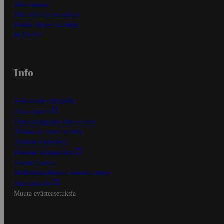
Näin maksat
Näin tilaat ja muokkaat
Kaikki ohjeet ja vinkit
In English
Info
S-Business yrityksille
Oiva-raportit
Osuuskauppojen yhteystiedot
Tilaus- ja toimitusehdot
Tietosuojakäytäntö
Palvelun käyttöehdot
Saavutettavuus
Mobiilisovelluksen saavutettavuus
Mainostajalle
Muuta evästeasetuksia