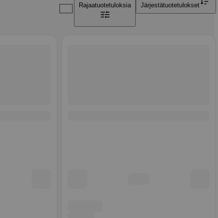
Rajaa
tuotetuloksia
Järjestä
tuotetulokset