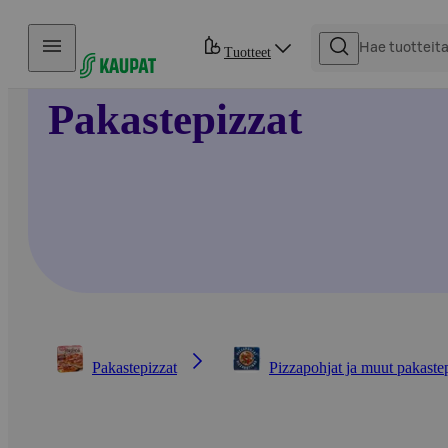
Hyppää sisältöön
Tuotteet
Pakastepizzat
Pakastepizzat
Pizzapohjat ja muut pakaste