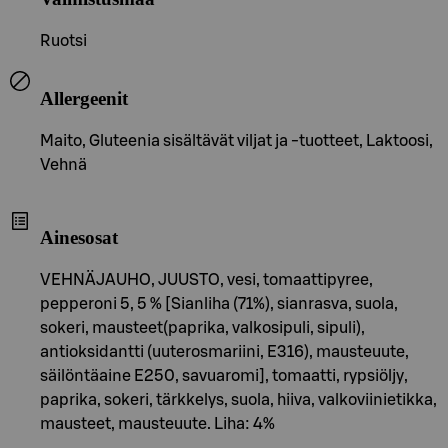
Ruotsi
Allergeenit
Maito, Gluteenia sisältävät viljat ja -tuotteet, Laktoosi,
Vehnä
Ainesosat
VEHNÄJAUHO, JUUSTO, vesi, tomaattipyree,
pepperoni 5, 5 % [Sianliha (71%), sianrasva, suola,
sokeri, mausteet(paprika, valkosipuli, sipuli),
antioksidantti (uuterosmariini, E316), mausteuute,
säilöntäaine E250, savuaromi], tomaatti, rypsiöljy,
paprika, sokeri, tärkkelys, suola, hiiva, valkoviinietikka,
mausteet, mausteuute. Liha: 4%