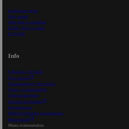
Ensitilaajan ohjeet
Näin maksat
Näin tilaat ja muokkaat
Kaikki ohjeet ja vinkit
In English
Info
S-Business yrityksille
Oiva-raportit
Osuuskauppojen yhteystiedot
Tilaus- ja toimitusehdot
Tietosuojakäytäntö
Palvelun käyttöehdot
Saavutettavuus
Mobiilisovelluksen saavutettavuus
Mainostajalle
Muuta evästeasetuksia