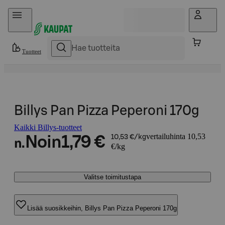
Hyppää sisältöön
Tuotteet
Billys Pan Pizza Peperoni 170g
Kaikki Billys-tuotteet
vertailuhinta 10,53
Noin
1,79 €
10,53 €/kg
n.
€/kg
Valitse toimitustapa
Lisää suosikkeihin, Billys Pan Pizza Peperoni 170g