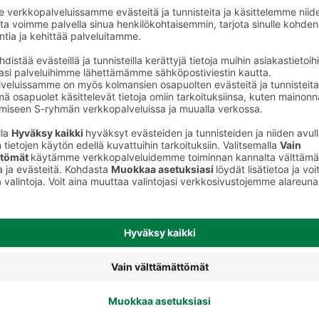
Jälkiruoat