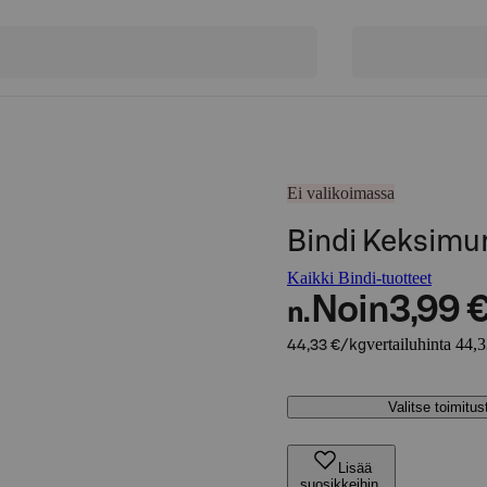
Ei valikoimassa
Bindi Keksimu
Kaikki Bindi-tuotteet
Noin
3,99 
n.
vertailuhinta 44,
44,33 €/kg
Valitse toimitu
Lisää
suosikkeihin,