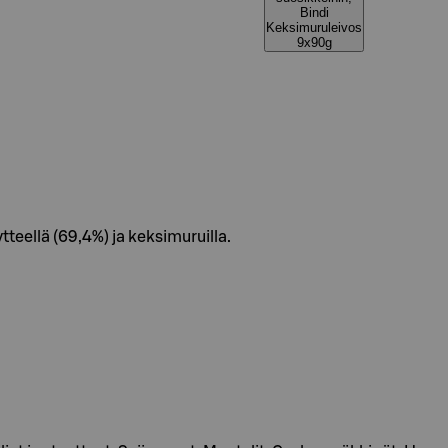
Bindi
Keksimuruleivos
9x90g
teellä (69,4%) ja keksimuruilla.