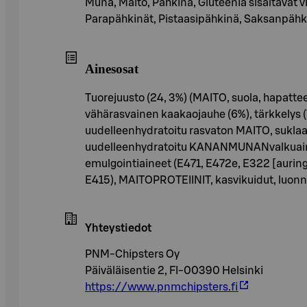
Muna, Maito, Pähkinä, Gluteenia sisältävät 
Parapähkinät, Pistaasipähkinä, Saksanpähk
Ainesosat
Tuorejuusto (24, 3%) (MAITO, suola, hapatte
vähärasvainen kaakaojauhe (6%), tärkkelys (
uudelleenhydratoitu rasvaton MAITO, suklaa 
uudelleenhydratoitu KANANMUNANvalkuainen
emulgointiaineet (E471, E472e, E322 [auring
E415), MAITOPROTEIINIT, kasvikuidut, luon
Yhteystiedot
PNM-Chipsters Oy
Päiväläisentie 2, FI-00390 Helsinki
https://www.pnmchipsters.fi