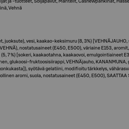
viljat ja -tuotteet, Soijapavut, Mantelit, Cashewpähkinät, H
inä, Vehnä
et, juoksute), vesi, kaakao-keksimuru (8, 3%) [VEHNÄJAUHO, s
VEHNÄ), nostatusaineet (E450, E500), väriaine E153, aromit, s
(5, 7 %) [sokeri, kaakaotahna, kaakaovoi, emulgointiaineet E3
, glukoosi-fruktoosisiirappi, VEHNÄjauho, KANANMUNA, gluk
onkukasta]), syötävä gelatiini, modifioitu tärkkelys, vähäras
nollinen aromi, suola, nostatusaineet (E450, E500), SAAT