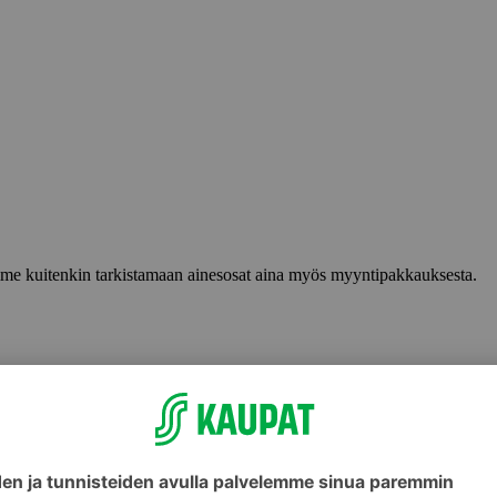
lemme kuitenkin tarkistamaan ainesosat aina myös myyntipakkauksesta.