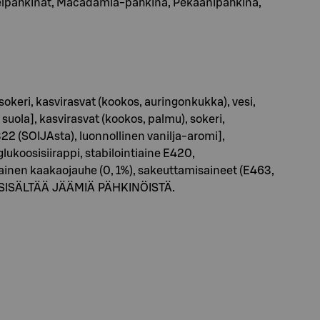
asselpähkinät, Macadamia-pähkinä, Pekaanipähkinä,
okeri, kasvirasvat (kookos, auringonkukka), vesi,
uola], kasvirasvat (kookos, palmu), sokeri,
22 (SOIJAsta), luonnollinen vanilja-aromi],
oosisiirappi, stabilointiaine E420,
vainen kaakaojauhe (0, 1%), sakeuttamisaineet (E463,
TAA SISÄLTÄÄ JÄÄMIÄ PÄHKINÖISTÄ.