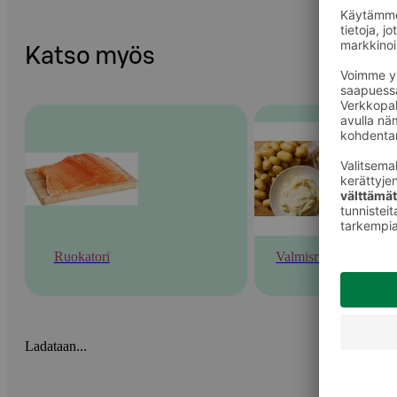
Katso myös
Ruokatori
Valmisruoka
Ladataan...