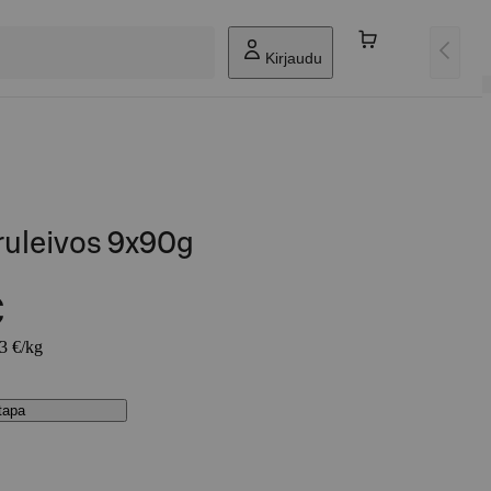
Kirjaudu
ruleivos 9x90g
€
33 €/kg
stapa