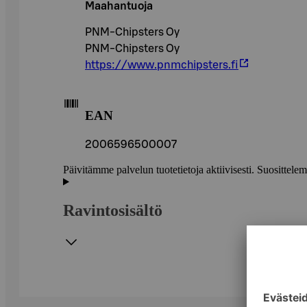
Maahantuoja
PNM-Chipsters Oy
PNM-Chipsters Oy
https://www.pnmchipsters.fi
EAN
2006596500007
Päivitämme palvelun tuotetietoja aktiivisesti. Suositte
Ravintosisältö