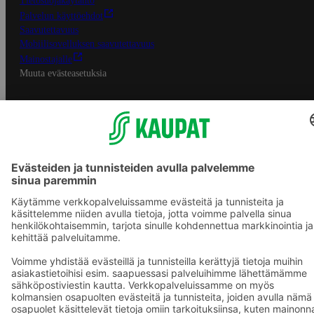
Tietosuojakäytäntö
Palvelun käyttöehdot
Saavutettavuus
Mobiilisovelluksen saavutettavuus
Mainostajalle
Muuta evästeasetuksia
S-ryhmän palvelut
S-ryhmä
Asiakasomistajuus
Yhteishyvä Ruoka -sovellus
S-ostoslista -sovellus
Prisma.fi
Sokos.fi
S-Pankki
Yhteishyvä
Sokos Hotels
Raflaamo