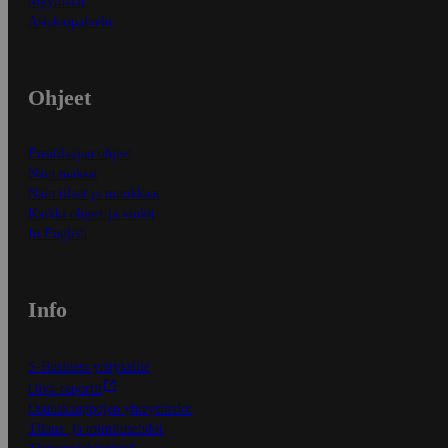
Myymälät
Asiakaspalvelu
Ohjeet
Ensitilaajan ohjeet
Näin maksat
Näin tilaat ja muokkaat
Kaikki ohjeet ja vinkit
In English
Info
S-Business yrityksille
Oiva-raportit
Osuuskauppojen yhteystiedot
Tilaus- ja toimitusehdot