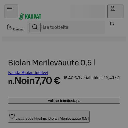
Hyppää sisältöön
Tuotteet
Biolan Merileväuute 0,5 l
Kaikki Biolan-tuotteet
vertailuhinta 15,40 €/l
Noin
7,70 €
15,40 €/l
n.
Valitse toimitustapa
Lisää suosikkeihin, Biolan Merileväuute 0,5 l