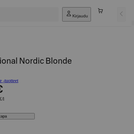
Kirjaudu
sional Nordic Blonde
 -tuotteet
€
€/l
stapa