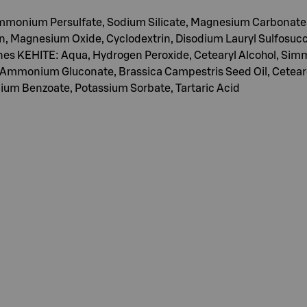
onium Persulfate, Sodium Silicate, Magnesium Carbonate H
, Magnesium Oxide, Cyclodextrin, Disodium Lauryl Sulfosucc
nes KEHITE: Aqua, Hydrogen Peroxide, Cetearyl Alcohol, Sim
mmonium Gluconate, Brassica Campestris Seed Oil, Cetearet
dium Benzoate, Potassium Sorbate, Tartaric Acid