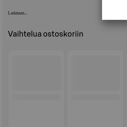
Ladataan...
Vaihtelua ostoskoriin
Ohita listaus