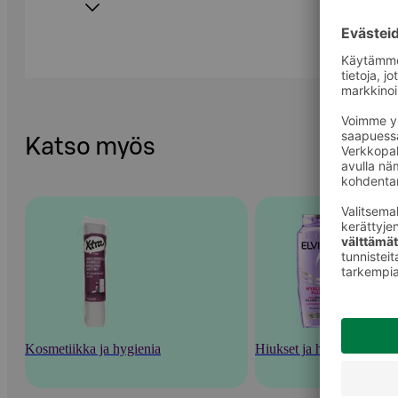
Katso myös
Kosmetiikka ja hygienia
Hiukset ja hiustenhoito