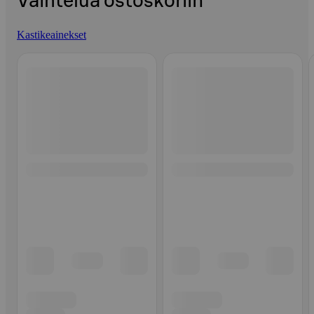
Vaihtelua ostoskoriin
Kastikeainekset
Ohita listaus