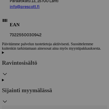
Paraatikatu 13, 15700 Lahti
info@prescott.fi
EAN
7322550030942
Päivitämme palvelun tuotetietoja aktiivisesti. Suosittelemme
kuitenkin tarkistamaan ainesosat aina myös myyntipakkauksesta.
Ravintosisältö
Sijainti myymälässä