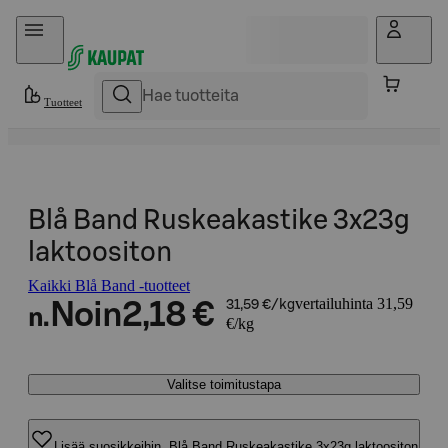
Hyppää sisältöön
Tuotteet
Blå Band Ruskeakastike 3x23g
laktoositon
Kaikki Blå Band -tuotteet
vertailuhinta 31,59
Noin
2,18 €
31,59 €/kg
n.
€/kg
Valitse toimitustapa
Lisää suosikkeihin, Blå Band Ruskeakastike 3x23g laktoositon