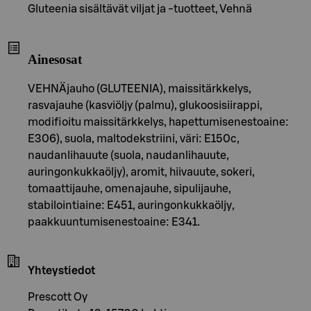
Gluteenia sisältävät viljat ja -tuotteet, Vehnä
Ainesosat
VEHNÄjauho (GLUTEENIA), maissitärkkelys,
rasvajauhe (kasviöljy (palmu), glukoosisiirappi,
modifioitu maissitärkkelys, hapettumisenestoaine:
E306), suola, maltodekstriini, väri: E150c,
naudanlihauute (suola, naudanlihauute,
auringonkukkaöljy), aromit, hiivauute, sokeri,
tomaattijauhe, omenajauhe, sipulijauhe,
stabilointiaine: E451, auringonkukkaöljy,
paakkuuntumisenestoaine: E341.
Yhteystiedot
Prescott Oy