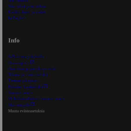
Näin maksat
Näin tilaat ja muokkaat
Kaikki ohjeet ja vinkit
In English
Info
S-Business yrityksille
Oiva-raportit
Osuuskauppojen yhteystiedot
Tilaus- ja toimitusehdot
Tietosuojakäytäntö
Palvelun käyttöehdot
Saavutettavuus
Mobiilisovelluksen saavutettavuus
Mainostajalle
Muuta evästeasetuksia