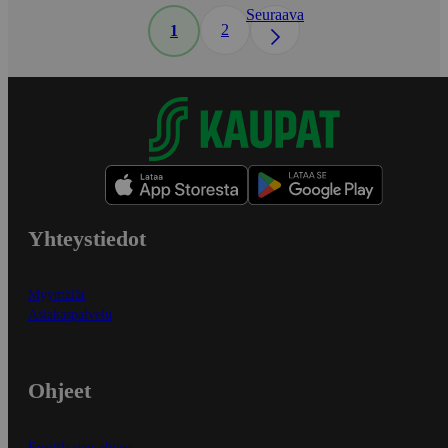
Seuraava
2
1
Yhteystiedot
Myymälät
Asiakaspalvelu
Ohjeet
Ensitilaajan ohjeet