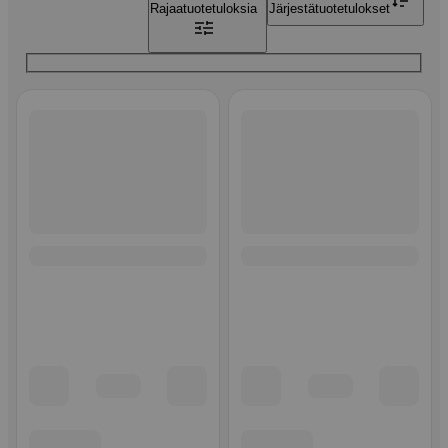
Rajaa
tuotetuloksia
Järjestä
tuotetulokset