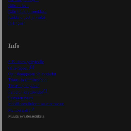
Näin maksat
Näin tilaat ja muokkaat
Kaikki ohjeet ja vinkit
In English
Info
S-Business yrityksille
Oiva-raportit
Osuuskauppojen yhteystiedot
Tilaus- ja toimitusehdot
Tietosuojakäytäntö
Palvelun käyttöehdot
Saavutettavuus
Mobiilisovelluksen saavutettavuus
Mainostajalle
Muuta evästeasetuksia