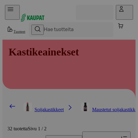
Hyppää sisältöön
Tuotteet
Kastikeainekset
Soijakastikkeet
Maustetut soijakastikke
32 tuotetta
Sivu 1 / 2