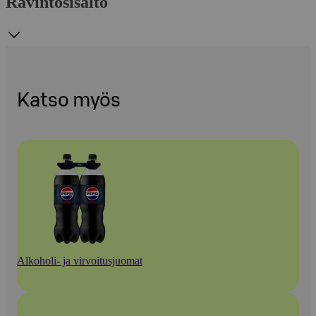
Ravintosisältö
Katso myös
Alkoholi- ja virvoitusjuomat