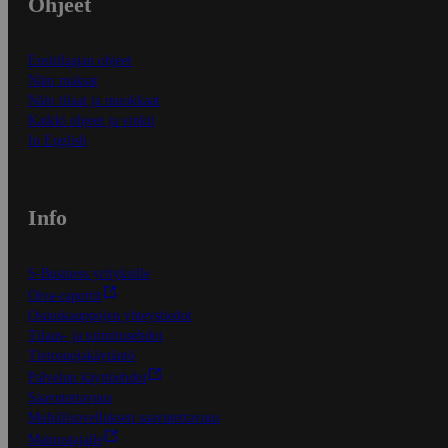
Ohjeet
Ensitilaajan ohjeet
Näin maksat
Näin tilaat ja muokkaat
Kaikki ohjeet ja vinkit
In English
Info
S-Business yrityksille
Oiva-raportit
Osuuskauppojen yhteystiedot
Tilaus- ja toimitusehdot
Tietosuojakäytäntö
Palvelun käyttöehdot
Saavutettavuus
Mobiilisovelluksen saavutettavuus
Mainostajalle