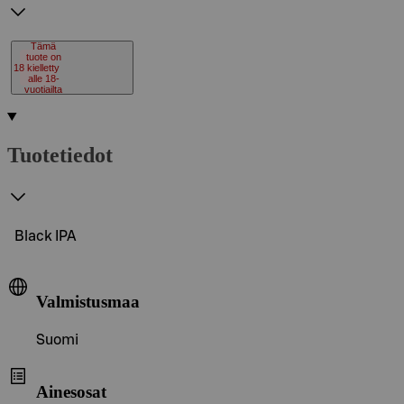
Tämä
tuote on
18
kielletty
alle 18-
vuotiailta
Tuotetiedot
Black IPA
Valmistusmaa
Suomi
Ainesosat